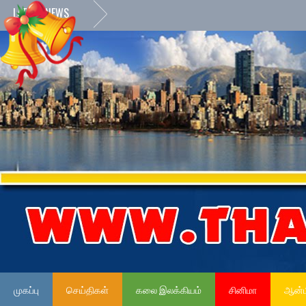
LATEST NEWS
முகப்பு
செய்திகள்
கலை இலக்கியம்
சினிமா
ஆன்ம