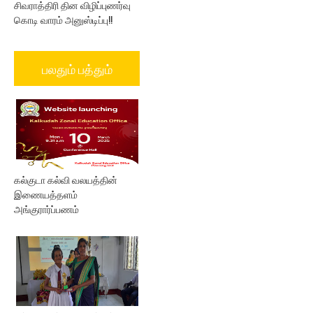
சிவராத்திரி தின விழிப்புணர்வு
கொடி வாரம் அனுஸ்டிப்பு!!
பலதும் பத்தும்
கல்குடா கல்வி வலயத்தின்
இணையத்தளம்
அங்குரார்ப்பணம்