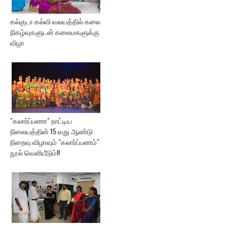
கல்குடா கல்வி வலயத்தில் கலை
நிகழ்வுகளுடன் கலைமகளுக்கு
விழா
"கலார்ப்பணா" நாட்டிய
நிலையத்தின் 15 வது ஆண்டு
நிறைவு விழாவும் "கலார்ப்பணம்"
நூல் வெளியீடும்!!