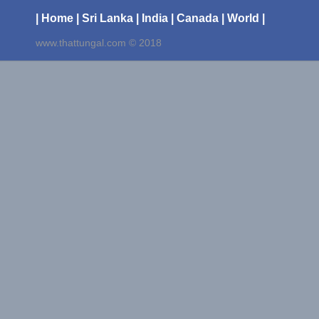
| Home
| Sri Lanka
| India
| Canada
| World |
www.thattungal.com © 2018