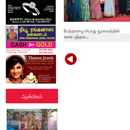
பேத்தாழை பொது நூலகத்தில்
உலக புத்தக...
ஆன்மிகம்