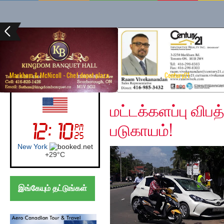
Markham & McNicoll - Chef depot plaza
Century21
Friday, January 3, 202
UK (London)
மட்டக்களப்பு விபத்
படுகாயம்!
London
+
28°
C
இங்கேயும் தட்டுங்கள்