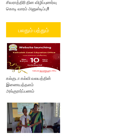
சிவராத்திரி தின விழிப்புணர்வு
கொடி வாரம் அனுஸ்டிப்பு!!
பலதும் பத்தும்
கல்குடா கல்வி வலயத்தின்
இணையத்தளம்
அங்குரார்ப்பணம்