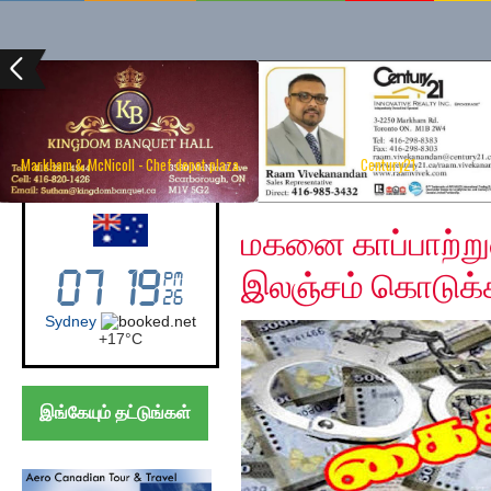
Markham & McNicoll - Chef depot plaza
Century21
Wednesday, January 1
Australia (Sydney)
மகனை காப்பாற்று
இலஞ்சம் கொடுக்க
Sydney
+
17°
C
இங்கேயும் தட்டுங்கள்