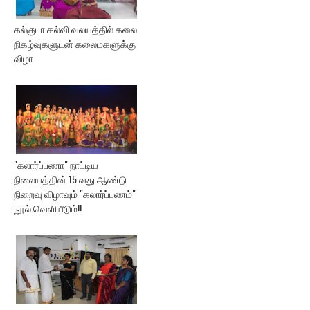
கல்குடா கல்வி வலயத்தில் கலை
நிகழ்வுகளுடன் கலைமகளுக்கு
விழா
"கலார்ப்பணா" நாட்டிய
நிலையத்தின் 15 வது ஆண்டு
நிறைவு விழாவும் "கலார்ப்பணம்"
நூல் வெளியீடும்!!