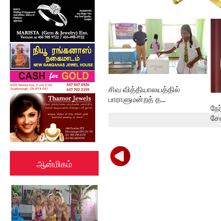
கல்குடா கல்வி வலயத்தின்
இணையத்தளம் ...
சிவ வித்தியாலயத்தில்
பாராளுமன்றத் த...
நே
சே
ஆன்மிகம்