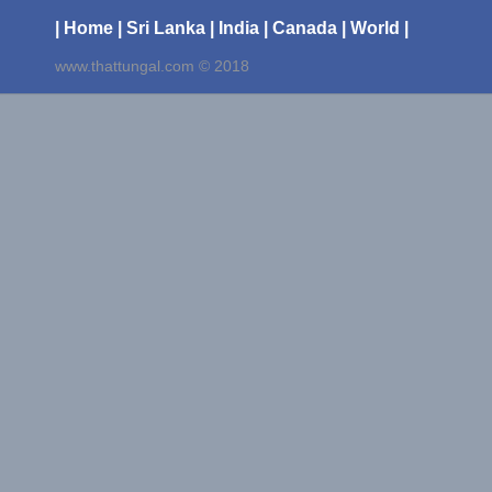
| Home
| Sri Lanka
| India
| Canada
| World |
www.thattungal.com © 2018