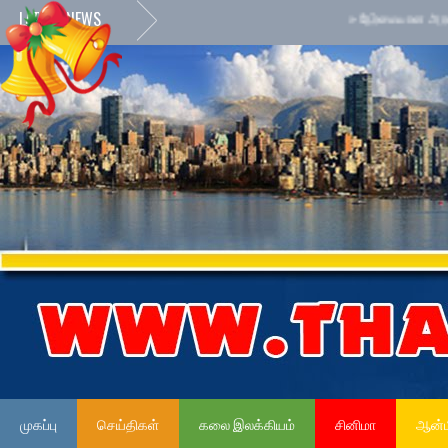
LATEST NEWS
»
நேர்மையான அரச சேவைக்
முகப்பு
செய்திகள்
கலை இலக்கியம்
சினிமா
ஆன்ம