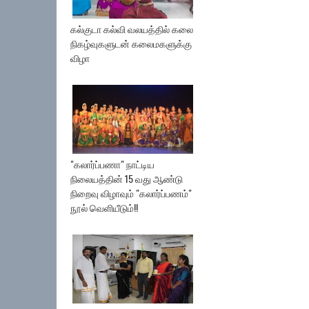
கல்குடா கல்வி வலயத்தில் கலை
நிகழ்வுகளுடன் கலைமகளுக்கு
விழா
"கலார்ப்பணா" நாட்டிய
நிலையத்தின் 15 வது ஆண்டு
நிறைவு விழாவும் "கலார்ப்பணம்"
நூல் வெளியீடும்!!