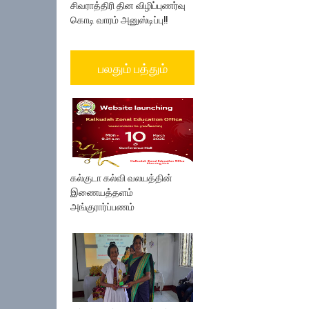
சிவராத்திரி தின விழிப்புணர்வு
கொடி வாரம் அனுஸ்டிப்பு!!
பலதும் பத்தும்
கல்குடா கல்வி வலயத்தின்
இணையத்தளம்
அங்குரார்ப்பணம்