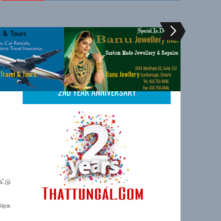
 Travel & Tours
Banu Jewllery
2ND YEAR ANNIVERSARY
ட்டு
அரசு