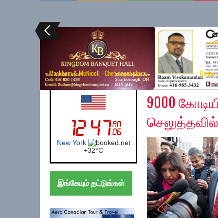
Markham & McNicoll - Chef depot plaza
Centur
Tuesday, January 7, 
UK (London)
9000 கோடியி
செலுத்தவில்
London
+
21°
C
இங்கேயும் தட்டுங்கள்