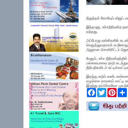
நிறுத்தக் கோரியும் விஜய் ம
இந்தமனு, உச்சநீதிமன்ற த
வந்தது.
அப்போது வங்கிகளில் கடன் 
செலுத்துவதாகக் கூறினாலு
ஆஜரான சொலிசிட்டர் ஜெனர
மேலும், உச்ச நீதிமன்றத்த
மல்லையாவை நாடு கடத்துவத
நீதிபதிகளிடம் சுட்டிக்காட்டி
இதற்கு கடும் கண்டனங்களை 
வழக்கை காரணம் காட்டி உல
இருந்து தப்பிக்கவோ முயற
F
T
P
a
w
i
c
i
n
e
t
t
r
b
t
e
o
e
r
o
r
e
k
s
t