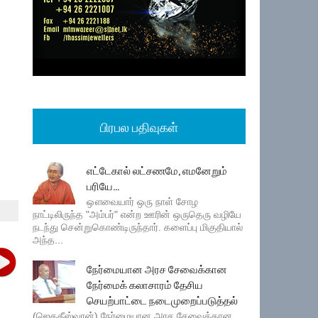
பிரபல பதிவுகள்
எட்டேகால் லட்சணமே, எமனேறும்
பரியே...
ஔவையார் ஒரு நாள் சோழ
நாட்டிலிருந்த "அம்பர்" என்ற ஊரின் ஒருதெரு வழியே
நடந்து சென்றுகொண்டிருந்தார். களைப்பு மிகுதியால்
அந்த...
நேர்மையான அரச சேவைக்கான
நேர்மைக் கலாசாரம் தேசிய
செயற்பாட்டை நடைமுறைப்படுத்தல்
(ஜெகதீஸ்வரன்) நேர்மையான அரச சேவைக்கான