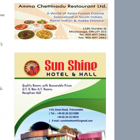
களை
பி
ல்