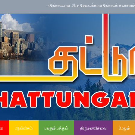
»
நேர்மையான அரச சேவைக்கான நேர்மைக் கலாசாரம் தேசிய செயற
மா
ஆன்மிகம்
பலதும் பத்தும்
திருமணசேவை
மேலும்