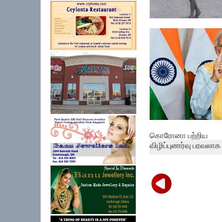
தமிழகத்தில் 24 மணிந
கனமழைக்...
கொரோனா பற்றிய
விழிப்புணர்வு பரவலாக .