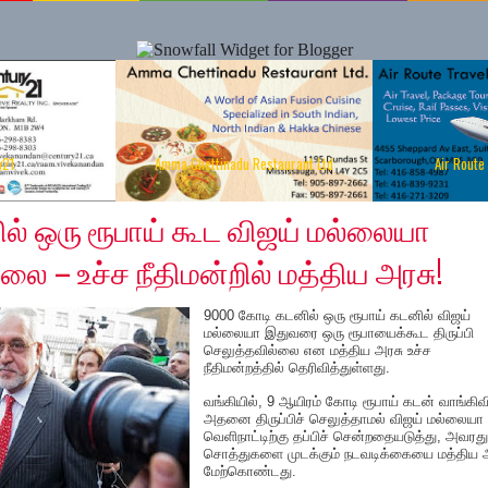
y21
Amma Chettinadu Restaurant Ltd
Air Route
2020
ல் ஒரு ரூபாய் கூட விஜய் மல்லையா
லை – உச்ச நீதிமன்றில் மத்திய அரசு!
9000 கோடி கடனில் ஒரு ரூபாய் கடனில் விஜய்
மல்லையா இதுவரை ஒரு ரூபாயைக்கூட திருப்பி
செலுத்தவில்லை என மத்திய அரசு உச்ச
நீதிமன்றத்தில் தெரிவித்துள்ளது.
வங்கியில், 9 ஆயிரம் கோடி ரூபாய் கடன் வாங்கிவி
அதனை திருப்பிச் செலுத்தாமல் விஜய் மல்லையா
வெளிநாட்டிற்கு தப்பிச் சென்றதையடுத்து, அவரது
சொத்துகளை முடக்கும் நடவடிக்கையை மத்திய 
மேற்கொண்டது.