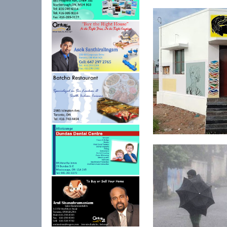
இன்று கவிஞர் பிரமிள
தினம்.