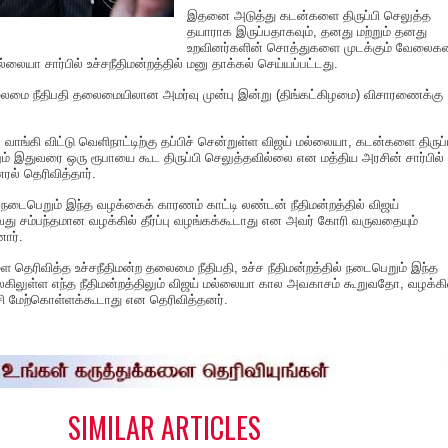
இதனை அடுத்து கடன்களை திருப்பி செலுத்த
தயாராக இருப்பதாகவும்,‌ தனது மற்றும் தனது
உறவினர்களின் சொத்துகளை முடக்கும் வேலை
ல்லையா சார்பில் உச்சநீதிமன்றத்தில் மனு தாக்கல் செய்யப்பட்டது.
லைமை நீதிபதி தலைமையிலான அமர்வு முன்பு இன்று (திங்கட்கிழமை) விசாரணைக்கு
வாங்கி விட்டு வெளிநாட்டிற்கு தப்பிச் சென்றுள்ள விஜய் மல்லையா, கடன்களை திருப்
ம் இதுவரை ஒரு ரூபாயை கூட திருப்பி செலுத்தவில்லை என மத்திய அரசின் சார்பில்
ல் தெரிவித்தார்.
ில் நடைபெறும் இந்த வழக்கைக் காரணம் காட்டி லண்டன் நீதிமன்றத்தில் விஜய்
ு சம்பந்தமான வழக்கில் தீர்ப்பு வழங்கக்கூடாது என அவர் கோரி வருவதையும்
னார்.
தெரிவித்த உச்சநீதிமன்ற தலைமை நீதிபதி, உச்ச நீதிமன்றத்தில் நடைபெறும் இந்த
கிலுள்ள எந்த நீதிமன்றத்திலும் விஜய் மல்லையா கால அவகாசம் கூறுவதோ, வழக்கி
்சி மேற்கொள்ளக்கூடாது என தெரிவித்தனர்.
S
h
a
e
SIMILAR ARTICLES