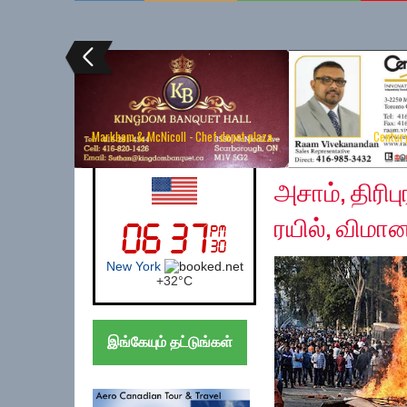
Markham & McNicoll - Chef depot plaza
Centur
Friday, December 13,
UK (London)
அசாம், திரிப
ரயில், விமா
London
+
21°
C
இங்கேயும் தட்டுங்கள்