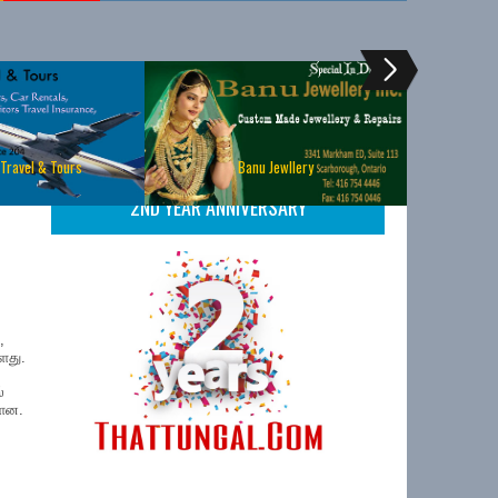
 Travel & Tours
Banu Jewllery
2ND YEAR ANNIVERSARY
,
்ளது.
்
்ளன.