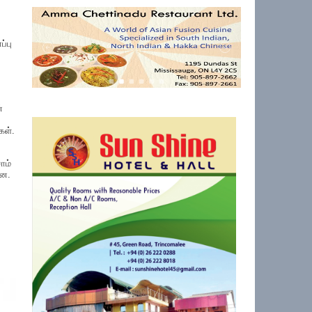
்பு
்
கள்.
ாம்
றன.