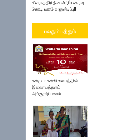
சிவராத்திரி தின விழிப்புணர்வு
கொடி வாரம் அனுஸ்டிப்பு!!
பலதும் பத்தும்
கல்குடா கல்வி வலயத்தின்
இணையத்தளம்
அங்குரார்ப்பணம்