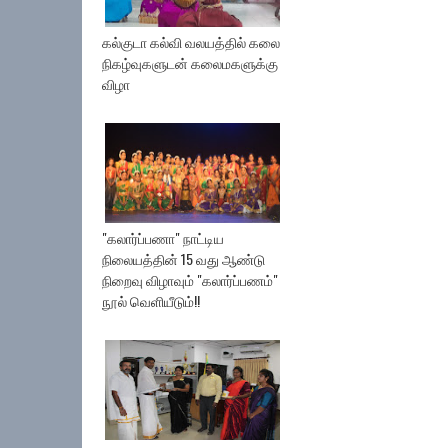
கல்குடா கல்வி வலயத்தில் கலை
நிகழ்வுகளுடன் கலைமகளுக்கு
விழா
"கலார்ப்பணா" நாட்டிய
நிலையத்தின் 15 வது ஆண்டு
நிறைவு விழாவும் "கலார்ப்பணம்"
நூல் வெளியீடும்!!