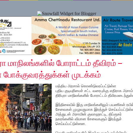
y21
Amma Chettinadu Restaurant Ltd
Air Route
 2019
ுரா மாநிலங்களில் போராட்டம் தீவிரம் –
ன போக்குவரத்துக்கள் முடக்கம்
மத்திய அரசால் கொண்டுவரப்பட்டுள்ள
புதிய குடியுரிமைச் சட்ட வரைபுக்கு எதிராக அசாம்
திரிபுரா மாநிலங்களில் போராட்டம் தீவிரமடைந்துள
இந்நிலையில் இரு மாநிலங்களிலும் பயணிகள் ரயில
சேவைகள் முழுவதுமாக இரத்துச் செய்யப்பட்டுள
அத்துடன் அசாமின் குவாஹாட்டி, திப்ரூகர்
நகரங்களில் விமான சேவைகளும் இரத்துச்
செய்யப்பட்டுள்ளன.
வெளி மாநிலங்களில் இருந்து வரும் எக்ஸ்பிரஸ்