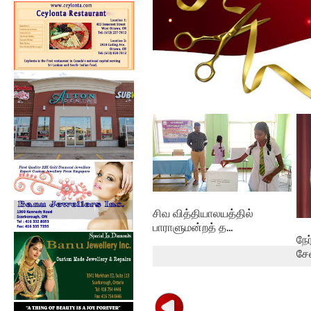
கல்குடா கல்வி வலயத்தின்
இணையத்தளம் ...
சிவ வித்தியாலயத்தில்
பாராளுமன்றத் த...
நே
சே