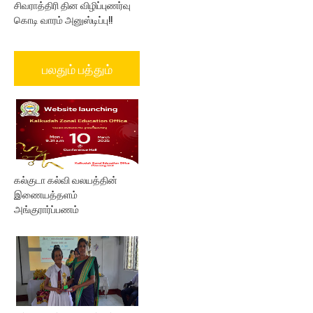
சிவராத்திரி தின விழிப்புணர்வு
கொடி வாரம் அனுஸ்டிப்பு!!
பலதும் பத்தும்
கல்குடா கல்வி வலயத்தின்
இணையத்தளம்
அங்குரார்ப்பணம்