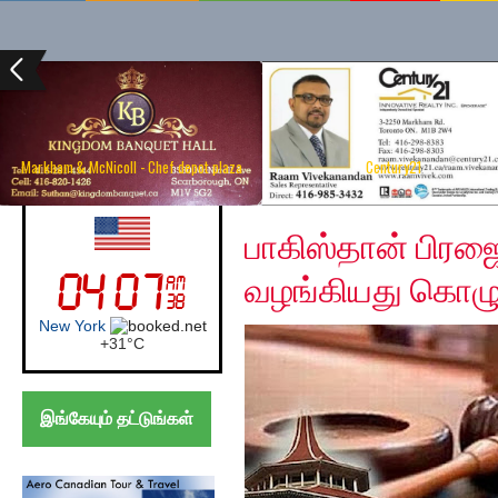
Markham & McNicoll - Chef depot plaza
Century21
Thursday, December 1
UK (London)
பாகிஸ்தான் பிர
வழங்கியது கொழும்
London
+
21°
C
இங்கேயும் தட்டுங்கள்