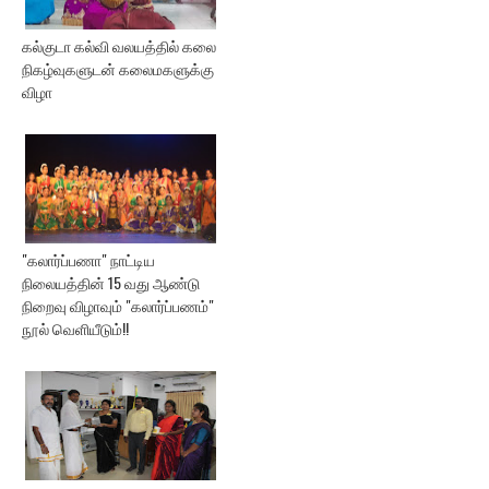
கல்குடா கல்வி வலயத்தில் கலை
நிகழ்வுகளுடன் கலைமகளுக்கு
விழா
"கலார்ப்பணா" நாட்டிய
நிலையத்தின் 15 வது ஆண்டு
நிறைவு விழாவும் "கலார்ப்பணம்"
நூல் வெளியீடும்!!