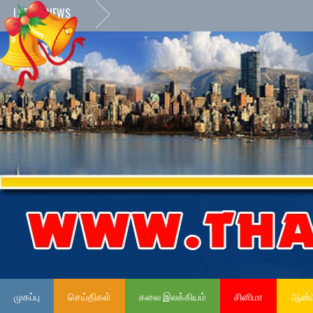
LATEST NEWS
முகப்பு
செய்திகள்
கலை இலக்கியம்
சினிமா
ஆன்ம