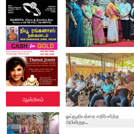
பேத்தாழை பொது நூலகத்தில்
உலக புத்தக...
ஆன்மிகம்
ஓய்வூதியத்தை எதிர்பார்த்த
அபிவிருத...