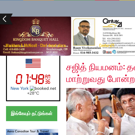
Markham & McNicoll - Chef depot plaza
Century21
Sunday, December 8, 
UK (London)
சஜித் நியமனம்
மாற்றுவது போன்ற
London
+
21°
C
இங்கேயும் தட்டுங்கள்