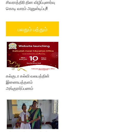
சிவராத்திரி தின விழிப்புணர்வு
கொடி வாரம் அனுஸ்டிப்பு!!
பலதும் பத்தும்
கல்குடா கல்வி வலயத்தின்
இணையத்தளம்
அங்குரார்ப்பணம்