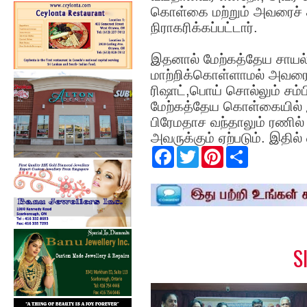
கொள்கை மற்றும் அவரைச் ச
நிராகரிக்கப்பட்டார்.
இதனால் மேற்கத்தேய சாய
மாற்றிக்கொள்ளாமல் அவரைச்
ரிஷாட்,பொய் சொல்லும் சம்ப
மேற்கத்தேய கொள்கையில் 
பிரேமதாச வந்தாலும் ரணில் 
அவருக்கும் ஏற்படும். இதில்
F
T
P
S
a
w
i
h
c
i
n
a
e
t
t
r
b
t
e
e
o
e
r
o
r
e
k
s
t
S