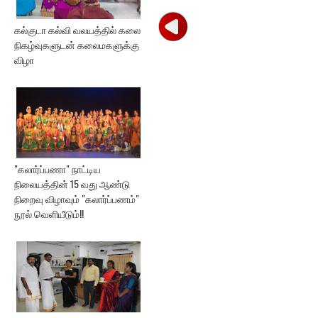
கல்குடா கல்வி வலயத்தில் கலை
நிகழ்வுகளுடன் கலைமகளுக்கு
விழா
"கலார்ப்பணா" நாட்டிய
நிலையத்தின் 15 வது ஆண்டு
நிறைவு விழாவும் "கலார்ப்பணம்"
நூல் வெளியீடும்!!