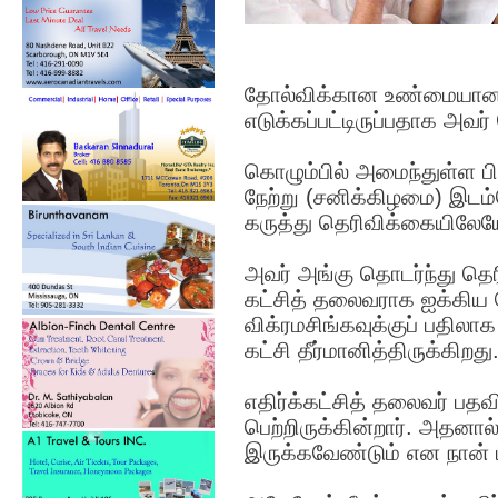
தோல்விக்கான உண்மையான 
எடுக்கப்பட்டிருப்பதாக அவர்
கொழும்பில் அமைந்துள்ள ப
நேற்று (சனிக்கிழமை) இடம்ப
கருத்து தெரிவிக்கையிலேயே 
அவர் அங்கு தொடர்ந்து தெர
கட்சித் தலைவராக ஐக்கிய 
விக்ரமசிங்கவுக்குப் பதில
கட்சி தீர்மானித்திருக்கிறது
எதிர்க்கட்சித் தலைவர் பதவ
பெற்றிருக்கின்றார். அதனால
இருக்கவேண்டும் என நான் ப