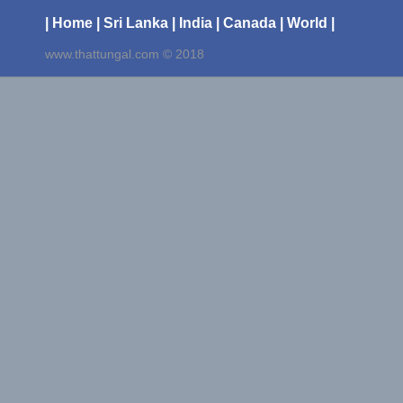
| Home
| Sri Lanka
| India
| Canada
| World |
www.thattungal.com © 2018