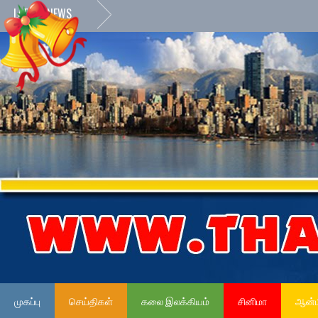
LATEST NEWS
முகப்பு
செய்திகள்
கலை இலக்கியம்
சினிமா
ஆன்ம