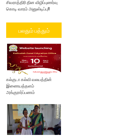
சிவராத்திரி தின விழிப்புணர்வு
கொடி வாரம் அனுஸ்டிப்பு!!
பலதும் பத்தும்
கல்குடா கல்வி வலயத்தின்
இணையத்தளம்
அங்குரார்ப்பணம்