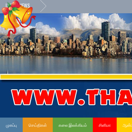
LATEST NEWS
முகப்பு
செய்திகள்
கலை இலக்கியம்
சினிமா
ஆன்ம