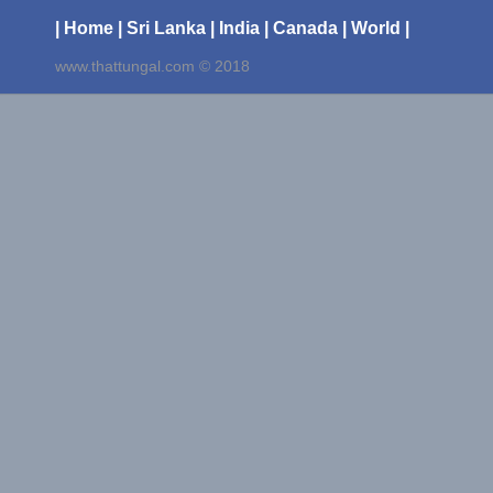
| Home
| Sri Lanka
| India
| Canada
| World |
www.thattungal.com © 2018