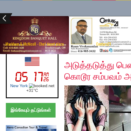
Markham & McNicoll - Chef depot plaza
Century21
Monday, December 9,
UK (London)
அடுத்தடுத்து ப
கொடூர சம்பவம் அ
London
+
22°
C
இங்கேயும் தட்டுங்கள்