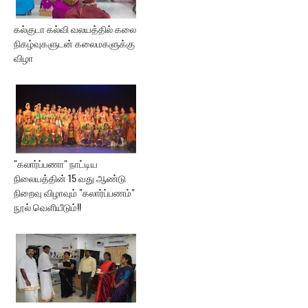
கல்குடா கல்வி வலயத்தில் கலை
நிகழ்வுகளுடன் கலைமகளுக்கு
விழா
"கலார்ப்பணா" நாட்டிய
நிலையத்தின் 15 வது ஆண்டு
நிறைவு விழாவும் "கலார்ப்பணம்"
நூல் வெளியீடும்!!