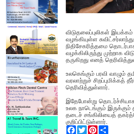
விடுதலைப்புலிகள் இயக்கம் க
வழங்கியுள்ள சுவிட்சர்லாந்து
நிதிசேகரித்தமை தொடர்பாகக்
வழக்கிலிருந்து முற்றாக வி
தருகிறது எனத் தெரிவித்துள
உலகெங்கும் பரவி வாழும் த
வரலாற்றுச் சிறப்புமிக்கத் 
தெரிவித்துள்ளார்.
இதேபோன்று தொடர்ச்சியாகச்
உலக நாடெங்கும் இருக்கும்
தடைச் சங்கிலியைத் தகர்த்
குறிப்பிட்டுள்ளார்.
F
T
P
S
a
w
i
h