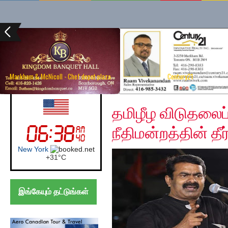
Markham & McNicoll - Chef depot plaza
Century21
Thursday, December 5
UK (London)
தமிழீழ விடுதலைப் 
நீதிமன்றத்தின் தீர்
London
+
20°
C
இங்கேயும் தட்டுங்கள்