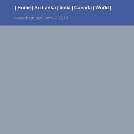
| Home
| Sri Lanka
| India
| Canada
| World |
www.thattungal.com © 2018