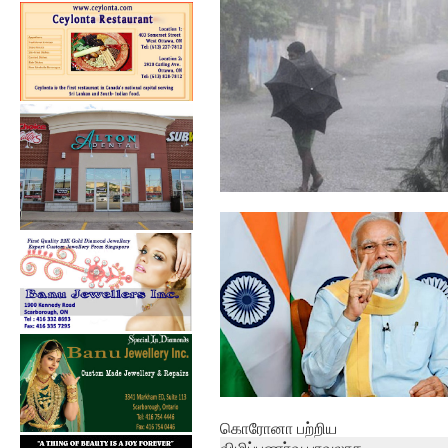
இன்று கவிஞர் பிரமிள் நினைவு
தினம்.
தமிழகத்தில் 24 மணிநேரத்தில்
கனமழைக்...
கொரோனா பற்றிய
விழிப்புணர்வு பரவலாக ...