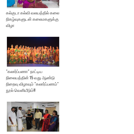
கல்குடா கல்வி வலயத்தில் கலை
நிகழ்வுகளுடன் கலைமகளுக்கு
விழா
"கலார்ப்பணா" நாட்டிய
நிலையத்தின் 15 வது ஆண்டு
நிறைவு விழாவும் "கலார்ப்பணம்"
நூல் வெளியீடும்!!