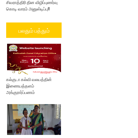
சிவராத்திரி தின விழிப்புணர்வு
கொடி வாரம் அனுஸ்டிப்பு!!
பலதும் பத்தும்
கல்குடா கல்வி வலயத்தின்
இணையத்தளம்
அங்குரார்ப்பணம்