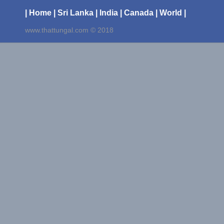
| Home
| Sri Lanka
| India
| Canada
| World |
www.thattungal.com © 2018