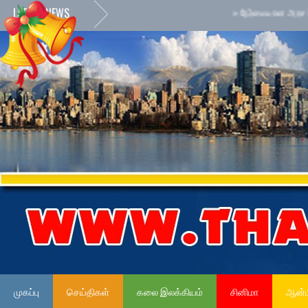
LATEST NEWS
»
நேர்மையான அரச சேவைக்கா
முகப்பு
செய்திகள்
கலை இலக்கியம்
சினிமா
ஆன்ம