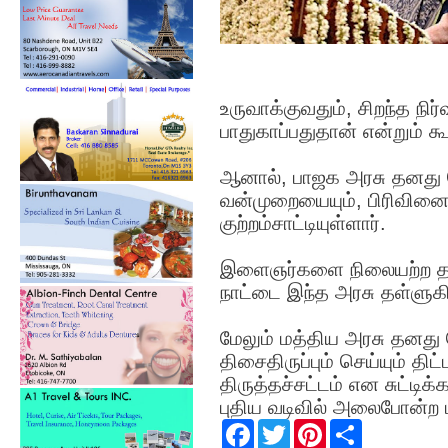
உருவாக்குவதும், சிறந்த நி
பாதுகாப்பதுதான் என்றும் கூ
ஆனால், பாஜக அரசு தனது ச
வன்முறையையும், பிரிவின
குற்றம்சாட்டியுள்ளார்.
இளைஞர்களை நிலையற்ற தன்மை
நாட்டை இந்த அரசு தள்ளுகி
மேலும் மத்திய அரசு தனத
திசைதிருப்பும் செய்யும் தி
திருத்தச்சட்டம் என சுட்டி
புதிய வடிவில் அலைபோன்ற ம
F
T
P
S
a
w
i
h