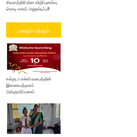
சிவராத்திரி தின விழிப்புணர்வு
கொடி வாரம் அனுஸ்டிப்பு!!
பலதும் பத்தும்
கல்குடா கல்வி வலயத்தின்
இணையத்தளம்
அங்குரார்ப்பணம்