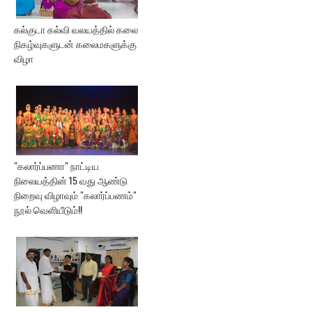
கல்குடா கல்வி வலயத்தில் கலை
நிகழ்வுகளுடன் கலைமகளுக்கு
விழா
"கலார்ப்பணா" நாட்டிய
நிலையத்தின் 15 வது ஆண்டு
நிறைவு விழாவும் "கலார்ப்பணம்"
நூல் வெளியீடும்!!