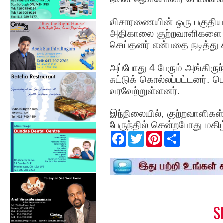
விசாரணையின் ஒரு பகுதியா
அதிகாலை குற்றவாளிகளை 
செய்தனர் என்பதை நடித்து 
அப்போது 4 பேரும் அங்கிருந
சுட்டுக் கொல்லப்பட்டனர்.
வரவேற்றுள்ளனர்.
இந்நிலையில், குற்றவாளிக
பேருந்தில் சென்றபோது மகிழ
F
T
P
S
a
w
i
h
c
i
n
a
e
t
t
r
b
t
e
e
o
e
r
o
r
e
k
s
t
S