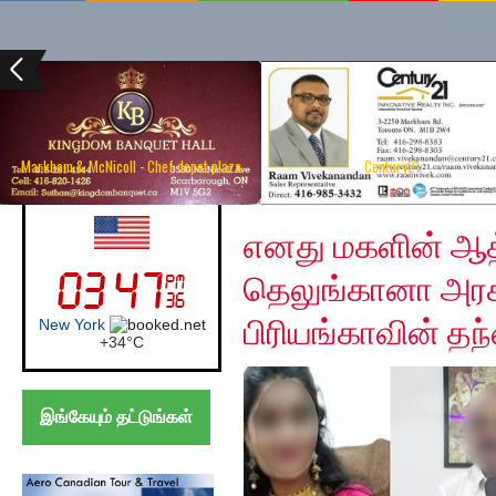
Markham & McNicoll - Chef depot plaza
Century21
Friday, December 6, 2
UK (London)
எனது மகளின் ஆத்
தெலுங்கானா அரசுக
பிரியங்காவின் த
London
+
24°
C
இங்கேயும் தட்டுங்கள்