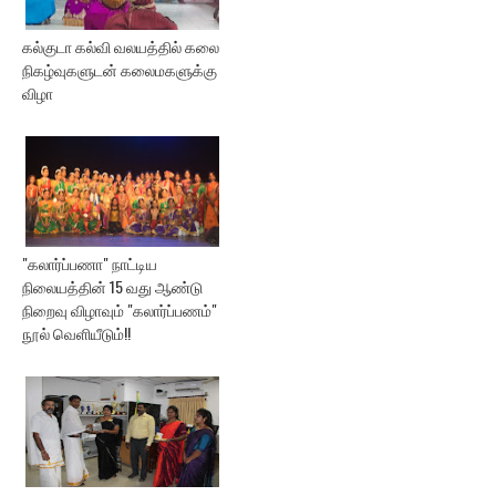
கல்குடா கல்வி வலயத்தில் கலை
நிகழ்வுகளுடன் கலைமகளுக்கு
விழா
"கலார்ப்பணா" நாட்டிய
நிலையத்தின் 15 வது ஆண்டு
நிறைவு விழாவும் "கலார்ப்பணம்"
நூல் வெளியீடும்!!