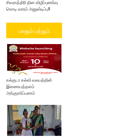
சிவராத்திரி தின விழிப்புணர்வு
கொடி வாரம் அனுஸ்டிப்பு!!
பலதும் பத்தும்
கல்குடா கல்வி வலயத்தின்
இணையத்தளம்
அங்குரார்ப்பணம்