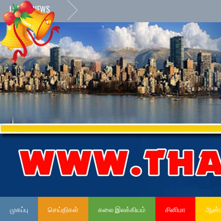
LATEST NEWS
முகப்பு
செய்திகள்
கலை இலக்கியம்
சினிமா
ஆன்ம