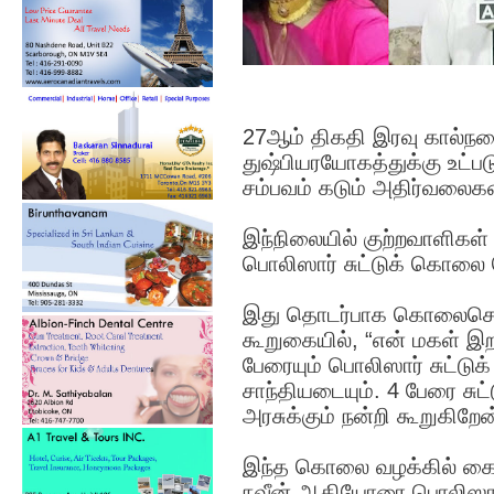
27ஆம் திகதி இரவு கால்நட
துஷ்பியரயோகத்துக்கு உட்பட
சம்பவம் கடும் அதிர்வலைகள
இந்நிலையில் குற்றவாளிகள்
பொலிஸார் சுட்டுக் கொலை 
இது தொடர்பாக கொலைசெய்
கூறுகையில், “என் மகள் இற
பேரையும் பொலிஸார் சுட்ட
சாந்தியடையும். 4 பேரை ச
அரசுக்கும் நன்றி கூறுகிறே
இந்த கொலை வழக்கில் கைது
நவீன் ஆகியோரை பொலிஸார்