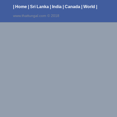
| Home
| Sri Lanka
| India
| Canada
| World |
www.thattungal.com © 2018