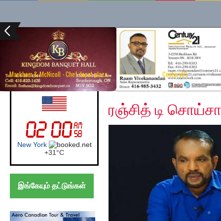
Markham & McNicoll - Chef depot plaza
Century21
Sunday, December 8, 
UK (London)
ரஞ்சித் டி சொய்ச
London
+
30°
C
இங்கேயும் தட்டுங்கள்