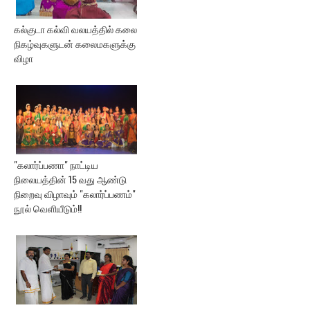
கல்குடா கல்வி வலயத்தில் கலை
நிகழ்வுகளுடன் கலைமகளுக்கு
விழா
"கலார்ப்பணா" நாட்டிய
நிலையத்தின் 15 வது ஆண்டு
நிறைவு விழாவும் "கலார்ப்பணம்"
நூல் வெளியீடும்!!