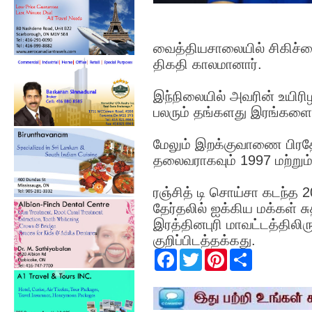
வைத்தியசாலையில் சிகிச்சை
திகதி காலமானார்.
இந்நிலையில் அவரின் உயிரிழ
பலரும் தங்களது இரங்களை 
மேலும் இறக்குவாணை பிரதே
தலைவராகவும் 1997 மற்றும
ரஞ்சித் டி சொய்சா கடந்த
தேர்தலில் ஐக்கிய மக்கள் 
இரத்தினபுரி மாவட்டத்திலிருந
குறிப்பிடத்தக்கது.
F
T
P
S
a
w
i
h
c
i
n
a
e
t
t
r
b
t
e
e
o
e
r