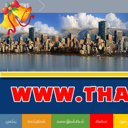
LATEST NEWS
முகப்பு
செய்திகள்
கலை இலக்கியம்
சினிமா
ஆன்ம