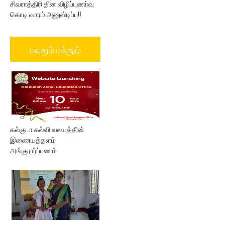
சிவராத்திரி தின விழிப்புணர்வு
கொடி வாரம் அனுஸ்டிப்பு!!
பலதும் பத்தும்
கல்குடா கல்வி வலயத்தின்
இணையத்தளம்
அங்குரார்ப்பணம்