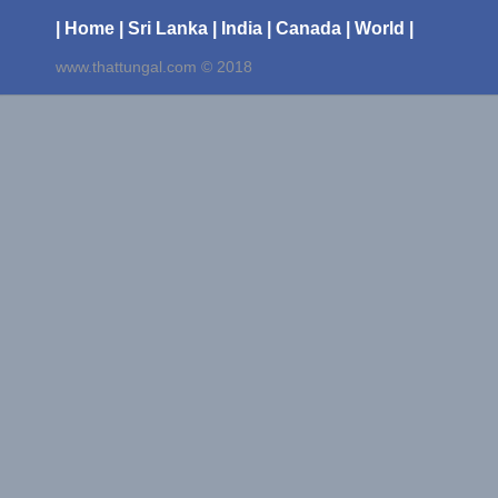
| Home
| Sri Lanka
| India
| Canada
| World |
www.thattungal.com © 2018