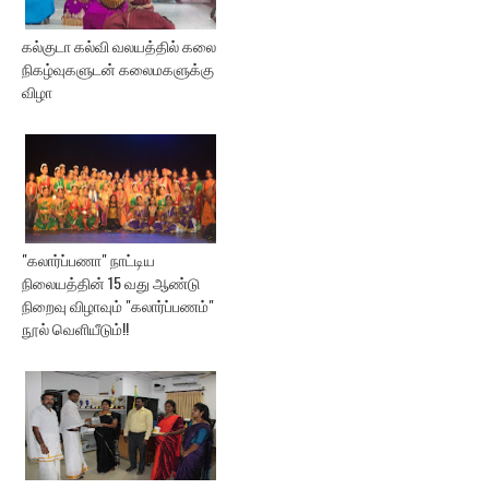
கல்குடா கல்வி வலயத்தில் கலை
நிகழ்வுகளுடன் கலைமகளுக்கு
விழா
"கலார்ப்பணா" நாட்டிய
நிலையத்தின் 15 வது ஆண்டு
நிறைவு விழாவும் "கலார்ப்பணம்"
நூல் வெளியீடும்!!