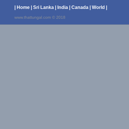
| Home
| Sri Lanka
| India
| Canada
| World |
www.thattungal.com © 2018