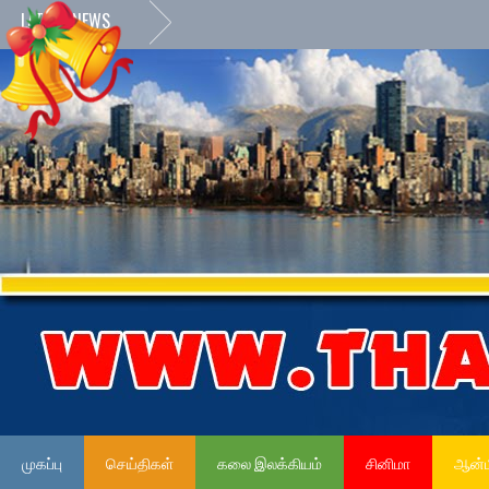
LATEST NEWS
முகப்பு
செய்திகள்
கலை இலக்கியம்
சினிமா
ஆன்ம