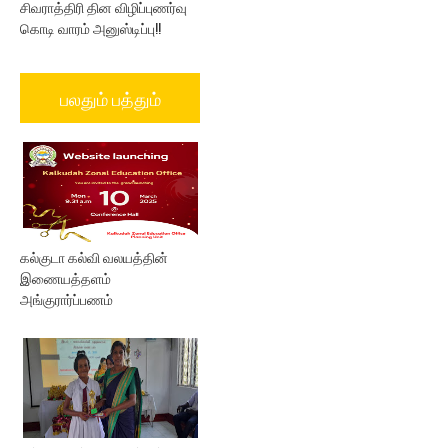
சிவராத்திரி தின விழிப்புணர்வு
கொடி வாரம் அனுஸ்டிப்பு!!
பலதும் பத்தும்
கல்குடா கல்வி வலயத்தின்
இணையத்தளம்
அங்குரார்ப்பணம்