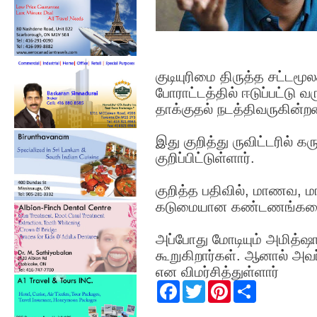
குடியுரிமை திருத்த சட்டமூல
போராட்டத்தில் ஈடுப்பட்டு 
தாக்குதல் நடத்திவருகின்றன
இது குறித்து ருவிட்டரில் கர
குறிப்பிட்டுள்ளார்.
குறித்த பதிவில், மாணவ, ம
கடுமையான கண்டணங்களையும
அப்போது மோடியும் அமித்ஷா
கூறுகிறார்கள். ஆனால் அவ
என விமர்சித்துள்ளார்
F
T
P
S
a
w
i
h
c
i
n
a