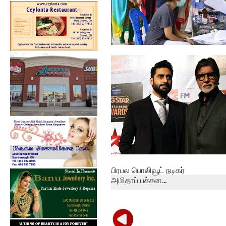
தமிழகத்தில் ஒரேநாளில்
நான்காயிரம் ப...
பிரபல பொலிவூட் நடிகர்
அமிதாப் பச்சன...