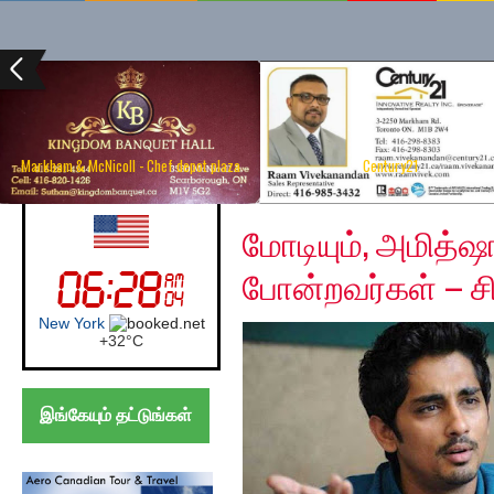
Markham & McNicoll - Chef depot plaza
Century21
Tuesday, December 17
UK (London)
மோடியும், அமித்
போன்றவர்கள் – சி
London
+
24°
C
இங்கேயும் தட்டுங்கள்