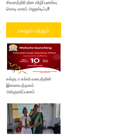
சிவராத்திரி தின விழிப்புணர்வு
கொடி வாரம் அனுஸ்டிப்பு!!
பலதும் பத்தும்
கல்குடா கல்வி வலயத்தின்
இணையத்தளம்
அங்குரார்ப்பணம்