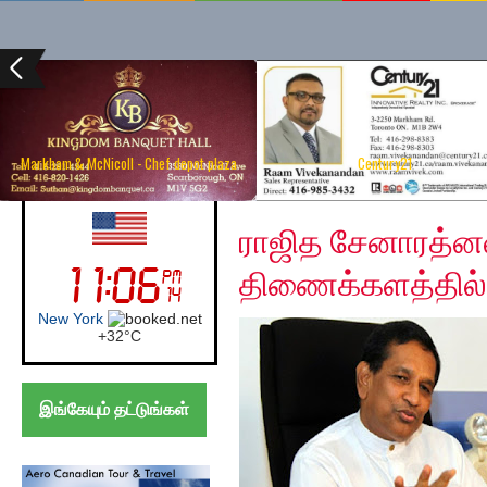
Markham & McNicoll - Chef depot plaza
Century21
Saturday, December 1
UK (London)
ராஜித சேனாரத்னவி
திணைக்களத்தில் 
London
+
21°
C
இங்கேயும் தட்டுங்கள்