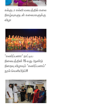
கல்குடா கல்வி வலயத்தில் கலை
நிகழ்வுகளுடன் கலைமகளுக்கு
விழா
"கலார்ப்பணா" நாட்டிய
நிலையத்தின் 15 வது ஆண்டு
நிறைவு விழாவும் "கலார்ப்பணம்"
நூல் வெளியீடும்!!