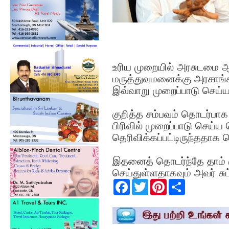
உரிய முறையில் அரசுடமை 
மருத்துவமனைக்கு அரசாங்க
இவ்வாறு முறைப்பாடு செய்யப
குறித்த சம்பவம் தொடர்ப
பிரிவில் முறைப்பாடு செய்ய
தெரிவிக்கப்பட்டிருந்ததாக ம
இதனைத் தொடர்ந்தே தாம் கு
செய்துள்ளதாகவும் அவர் சுட்ட
F
T
P
S
a
w
i
h
c
i
n
a
e
t
t
r
b
t
e
e
o
e
r