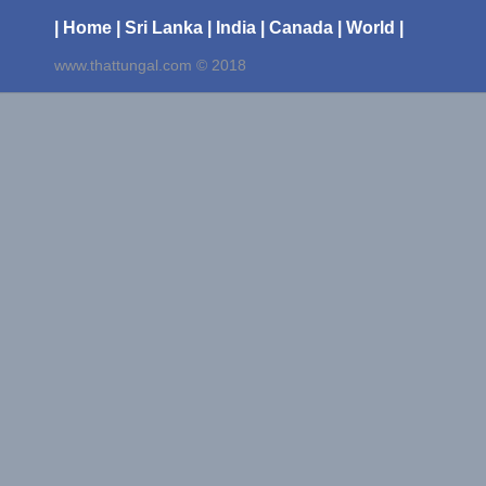
| Home
| Sri Lanka
| India
| Canada
| World |
www.thattungal.com © 2018