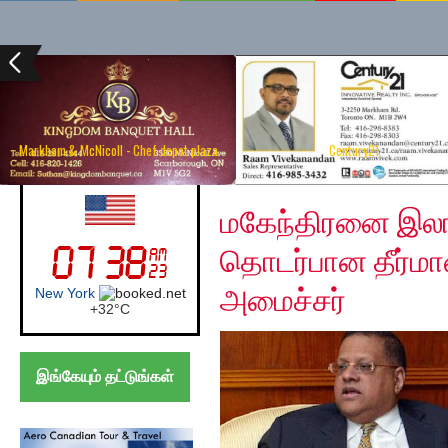
Markham & McNicoll - Chef depot plaza
Century21
Friday, December 13, 
UK (London)
மகேந்திரனை இலங
தொடர்பான தீர்ம
அமைச்சர்
London
+
24°
C
இங்கேயும் தட்டுங்கள்