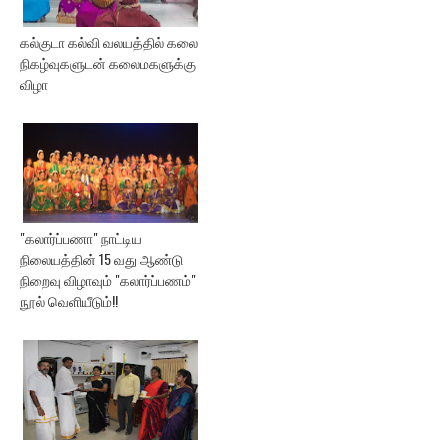
கல்குடா கல்வி வலயத்தில் கலை
நிகழ்வுகளுடன் கலைமகளுக்கு
விழா
"கலார்ப்பணா" நாட்டிய
நிலையத்தின் 15 வது ஆண்டு
நிறைவு விழாவும் "கலார்ப்பணம்"
நூல் வெளியீடும்!!