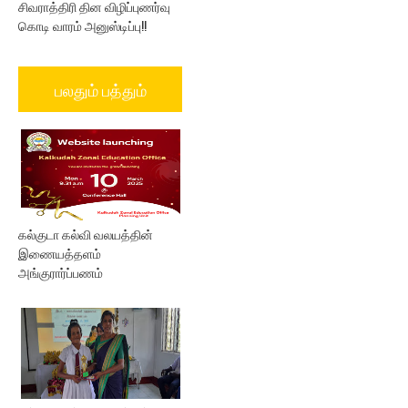
சிவராத்திரி தின விழிப்புணர்வு
கொடி வாரம் அனுஸ்டிப்பு!!
பலதும் பத்தும்
கல்குடா கல்வி வலயத்தின்
இணையத்தளம்
அங்குரார்ப்பணம்