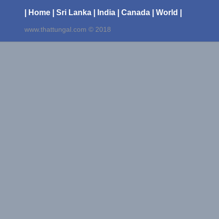
| Home
| Sri Lanka
| India
| Canada
| World |
www.thattungal.com © 2018