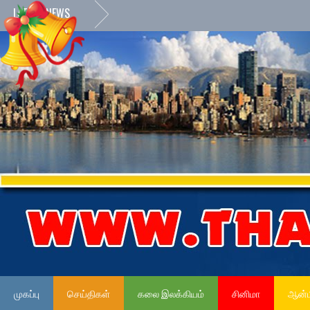
LATEST NEWS
முகப்பு
செய்திகள்
கலை இலக்கியம்
சினிமா
ஆன்ம