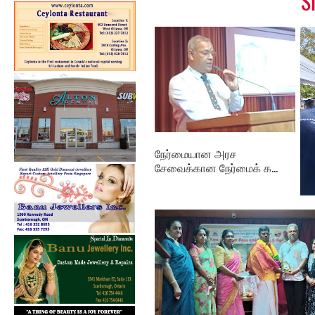
S
நேர்மையான அரச
சேவைக்கான நேர்மைக் க...
தம
புத