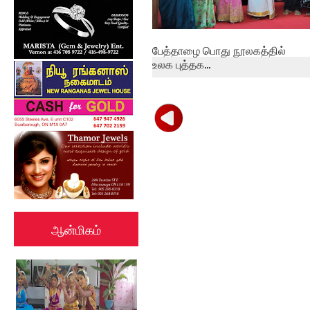
பேத்தாழை பொது நூலகத்தில்
உலக புத்தக...
ஆன்மிகம்