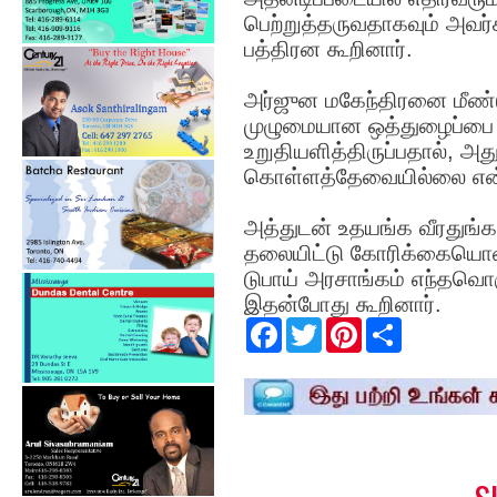
பெற்றுத்தருவதாகவும் அவர்
பத்திரன கூறினார்.
அர்ஜுன மகேந்திரனை மீண்ட
முழுமையான ஒத்துழைப்பை வழ
உறுதியளித்திருப்பதால், அத
கொள்ளத்தேவையில்லை என்று
அத்துடன் உதயங்க வீரதுங்க
தலையிட்டு கோரிக்கையொன்
டுபாய் அரசாங்கம் எந்தவொ
இதன்போது கூறினார்.
F
T
P
S
a
w
i
h
c
i
n
a
e
t
t
r
b
t
e
e
o
e
r
o
r
e
k
s
t