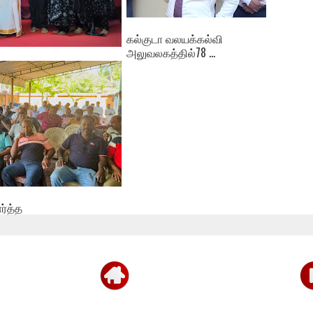
கல்குடா வலயக்கல்வி
அலுவலகத்தில்78 ...
த்தில்
ர்த்த