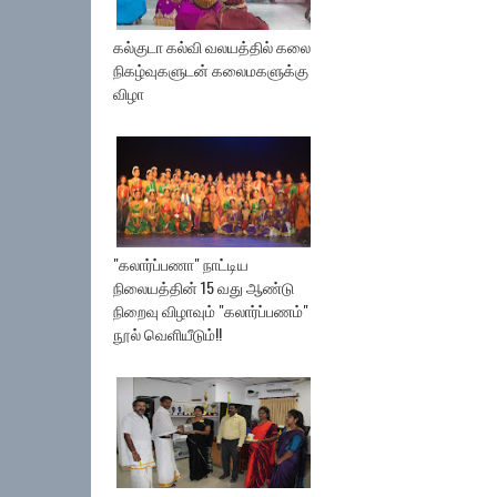
கல்குடா கல்வி வலயத்தில் கலை
நிகழ்வுகளுடன் கலைமகளுக்கு
விழா
"கலார்ப்பணா" நாட்டிய
நிலையத்தின் 15 வது ஆண்டு
நிறைவு விழாவும் "கலார்ப்பணம்"
நூல் வெளியீடும்!!