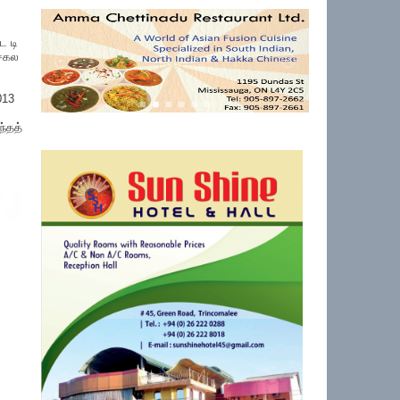
 டி
 சகல
013
்தத்