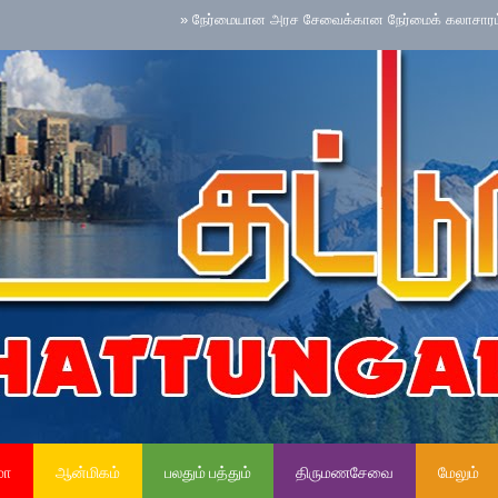
»
நேர்மையான அரச சேவைக்கான நேர்மைக் கலாசாரம் தேசிய செய
மா
ஆன்மிகம்
பலதும் பத்தும்
திருமணசேவை
மேலும்