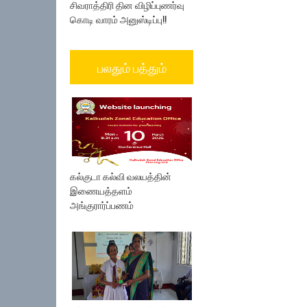
சிவராத்திரி தின விழிப்புணர்வு
கொடி வாரம் அனுஸ்டிப்பு!!
பலதும் பத்தும்
கல்குடா கல்வி வலயத்தின்
இணையத்தளம்
அங்குரார்ப்பணம்