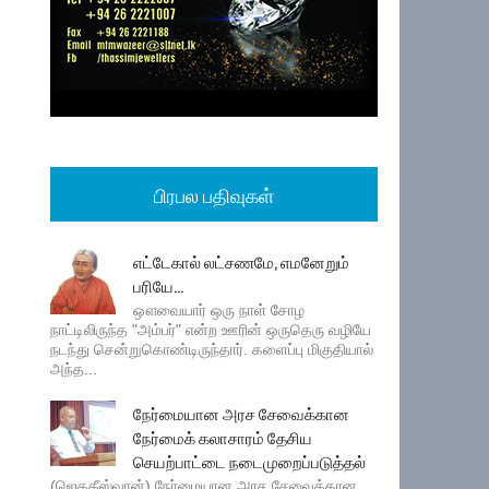
பிரபல பதிவுகள்
எட்டேகால் லட்சணமே, எமனேறும்
பரியே...
ஔவையார் ஒரு நாள் சோழ
நாட்டிலிருந்த "அம்பர்" என்ற ஊரின் ஒருதெரு வழியே
நடந்து சென்றுகொண்டிருந்தார். களைப்பு மிகுதியால்
அந்த...
நேர்மையான அரச சேவைக்கான
நேர்மைக் கலாசாரம் தேசிய
செயற்பாட்டை நடைமுறைப்படுத்தல்
(ஜெகதீஸ்வரன்) நேர்மையான அரச சேவைக்கான