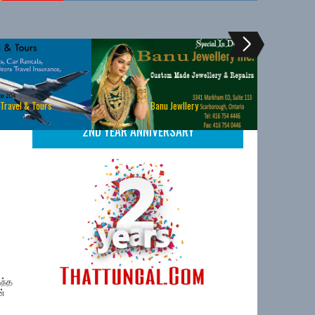
 Travel & Tours
Banu Jewllery
2ND YEAR ANNIVERSARY
ந்த
ன்