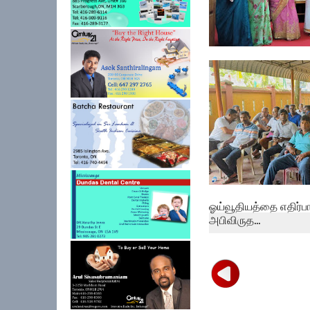
பேத்தாழை பொது நூலக
உலக புத்தக...
ஓய்வூதியத்தை எதிர்பா
அபிவிருத...