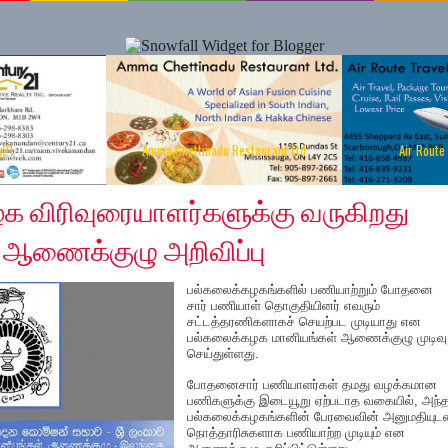
y21
Amma Chettinadu Restaurant Ltd
Air Route
 4, 2019
க விரிவுரையாளர்களுக்கு வருகிறது
 – ஆணைக்குழு அறிவிப்பு
பல்கலைக்கழகங்களில் பணியாற்றும் போதனை
சார் பணியாள் தொகுதியினர் எவரும்
சட்டத்தரணிகளாகச் செயற்பட முடியாது என
பல்கலைக்கழக மானியங்கள் ஆணைக்குழு முடிவு
செய்துள்ளது.
போதனைசார் பணியாளர்கள் தமது வழக்கமான
பணிகளுக்கு இடையூறு ஏற்படாத வகையில், அந்த
பல்கலைக்கழகங்களின் பேரவைவின் அனுமதியுட
நொத்தாரிசுகளாக பணியாற்ற முடியும் என