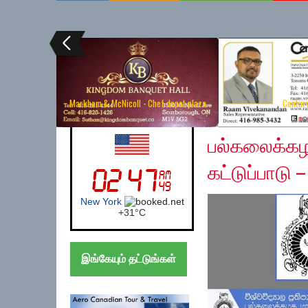
Markham & McNicoll - Chef depot plaza
Centur
Wednesday, December
UK (London)
பல்கலைக்கழ
கட்டுப்பாடு
London
+
22°
C
இங்கேயும் தட்டுங்கள்