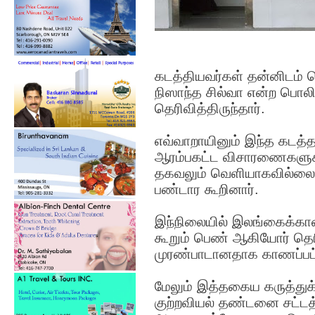
கடத்தியவர்கள் தன்னிடம் வ
நிஸாந்த சில்வா என்ற பொலி
தெரிவித்திருந்தார்.
எவ்வாறாயினும் இந்த கடத்த
ஆரம்பகட்ட விசாரணைகளுக
தகவலும் வெளியாகவில்லை
பண்டார கூறினார்.
இந்நிலையில் இலங்கைக்கான 
கூறும் பெண் ஆகியோர் தெர
முரண்பாடானதாக காணப்பட
மேலும் இத்தகைய கருத்துக
குற்றவியல் தண்டனை சட்டத்த