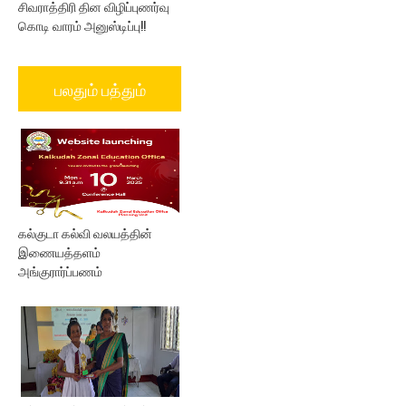
சிவராத்திரி தின விழிப்புணர்வு
கொடி வாரம் அனுஸ்டிப்பு!!
பலதும் பத்தும்
கல்குடா கல்வி வலயத்தின்
இணையத்தளம்
அங்குரார்ப்பணம்