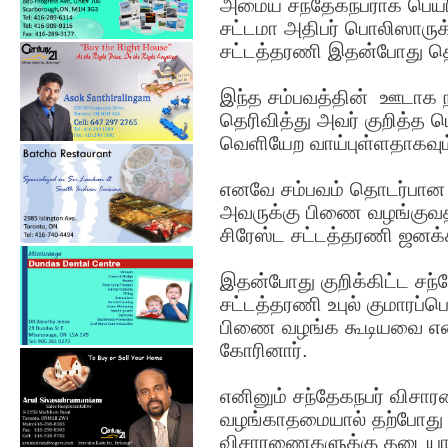
அமைய சந்தேகநபராக பெயரிட்
சட்டமா அதிபர் பொலிஸார
சட்டத்தரணி இதன்போது தெர
இந்த சம்பவத்தின் ஊடாக நாட
தெரிவித்து அவர் குறித்த 
வெளியேற வாய்புள்ளதாகவும் க
எனவே சம்பவம் தொடர்பான
அவருக்கு பிணை வழங்குவத
சிரேஸ்ட சட்டத்தரணி ஜனக்
இதன்போது குறிக்கிட்ட சந்த
சட்டத்தரணி உபுல் குமாரப்ப
பிணை வழங்க கூடியவை என்
கோரினார்.
எனினும் சந்தேகநபர் விசா
வழங்காதமையால் தற்போது
விசாரணைகளுக்கு தடையாக