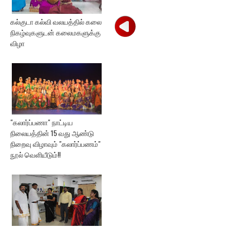
கல்குடா கல்வி வலயத்தில் கலை
நிகழ்வுகளுடன் கலைமகளுக்கு
விழா
"கலார்ப்பணா" நாட்டிய
நிலையத்தின் 15 வது ஆண்டு
நிறைவு விழாவும் "கலார்ப்பணம்"
நூல் வெளியீடும்!!