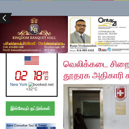
Markham & McNicoll - Chef depot plaza
Century21
Wednesday, December
UK (London)
வெலிக்கடை சிறையி
தூதரக அதிகாரி க
London
+
27°
C
இங்கேயும் தட்டுங்கள்