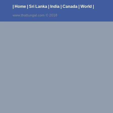
| Home
| Sri Lanka
| India
| Canada
| World |
www.thattungal.com © 2018