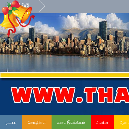
LATEST NEWS
முகப்பு
செய்திகள்
கலை இலக்கியம்
சினிமா
ஆன்ம