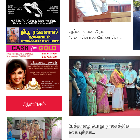
நேர்மையான அரச
சேவைக்கான நேர்மைக் க...
தம
புத
ஆன்மிகம்
பேத்தாழை பொது நூலகத்தில்
உலக புத்தக...