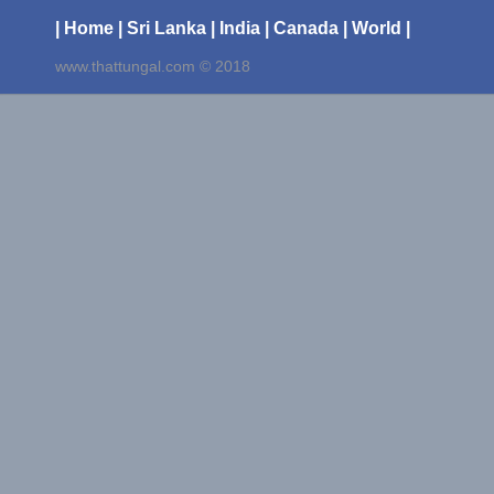
| Home
| Sri Lanka
| India
| Canada
| World |
www.thattungal.com © 2018