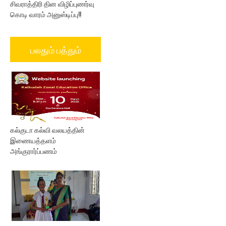
சிவராத்திரி தின விழிப்புணர்வு
கொடி வாரம் அனுஸ்டிப்பு!!
பலதும் பத்தும்
கல்குடா கல்வி வலயத்தின்
இணையத்தளம்
அங்குரார்ப்பணம்