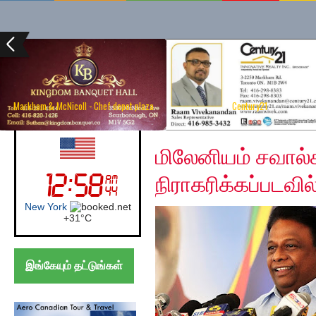
Markham & McNicoll - Chef depot plaza
Century21
Friday, December 13, 
UK (London)
மிலேனியம் சவால்
நிராகரிக்கப்படவி
London
+
27°
C
இங்கேயும் தட்டுங்கள்