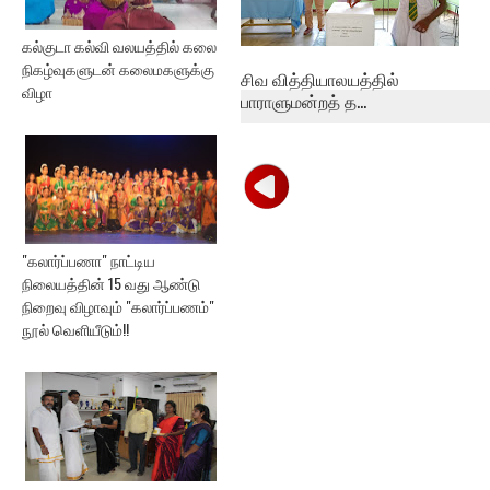
கல்குடா கல்வி வலயத்தில் கலை
நிகழ்வுகளுடன் கலைமகளுக்கு
சிவ வித்தியாலயத்தில்
விழா
பாராளுமன்றத் த...
"கலார்ப்பணா" நாட்டிய
நிலையத்தின் 15 வது ஆண்டு
நிறைவு விழாவும் "கலார்ப்பணம்"
நூல் வெளியீடும்!!