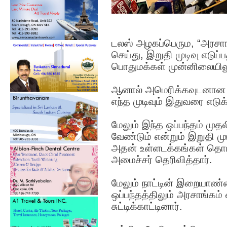
டலஸ் அழகப்பெரும, “அரசாங
செய்து, இறுதி முடிவு எடுப்
பொதுமக்கள் முன்னிலையிலும்
ஆனால் அமெரிக்கவுடனான இந
எந்த முடிவும் இதுவரை எடுக
மேலும் இந்த ஒப்பந்தம் முத
வேண்டும் என்றும் இறுதி முடி
அதன் உள்ளடக்கங்கள் தொடர
அமைச்சர் தெரிவித்தார்.
மேலும் நாட்டின் இறையாண்ம
ஒப்பந்தத்திலும் அரசாங்கம
சுட்டிக்காட்டினார்.