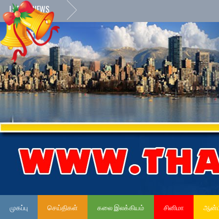
LATEST NEWS
முகப்பு
செய்திகள்
கலை இலக்கியம்
சினிமா
ஆன்ம