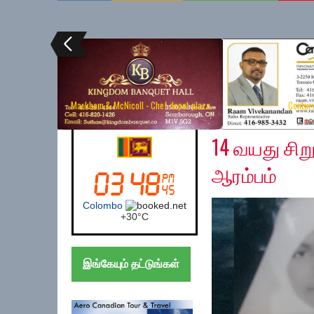
Markham & McNicoll - Chef depot plaza
Centur
Wednesday, December
Canada (Toronto)
14 வயது சிற
ஆரம்பம்
Toronto
+
30°
C
இங்கேயும் தட்டுங்கள்