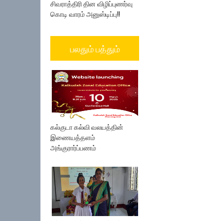
சிவராத்திரி தின விழிப்புணர்வு
கொடி வாரம் அனுஸ்டிப்பு!!
பலதும் பத்தும்
கல்குடா கல்வி வலயத்தின்
இணையத்தளம்
அங்குரார்ப்பணம்