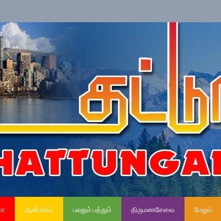
»
ந
மா
ஆன்மிகம்
பலதும் பத்தும்
திருமணசேவை
மேலும்