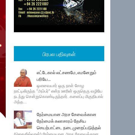
பிரபல பதிவுகள்
எட்டேகால் லட்சணமே, எமனேறும்
பரியே...
ஔவையார் ஒரு நாள் சோழ
நாட்டிலிருந்த "அம்பர்" என்ற ஊரின் ஒருதெரு வழியே
நடந்து சென்றுகொண்டிருந்தார். களைப்பு மிகுதியால்
அந்த...
நேர்மையான அரச சேவைக்கான
நேர்மைக் கலாசாரம் தேசிய
செயற்பாட்டை நடைமுறைப்படுத்தல்
(ஜெகதீஸ்வரன்) நேர்மையான அரச சேவைக்கான