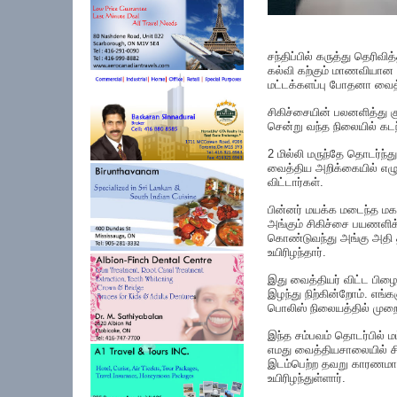
சந்திப்பில் கருத்து தெரி
கல்வி கற்கும் மாணவியான க
மட்டக்களப்பு போதனா வைத்
சிகிச்சையின் பலனளித்து க
சென்று வந்த நிலையில் கடந
2 மில்லி மருந்தே தொடர்ந்
வைத்திய அறிக்கையில் எழுத
விட்டார்கள்.
பின்னர் மயக்க மடைந்த 
அங்கும் சிகிச்சை பயணளிக
கொண்டுவந்து அங்கு அதி தீ
உயிரிழந்தார்.
இது வைத்தியர் விட்ட பிழ
இழந்து நிற்கின்றோம். எங
பொலிஸ் நிலையத்தில் முறைப
இந்த சம்பவம் தொடர்பில் 
எமது வைத்தியசாலையில் சிகி
இடம்பெற்ற தவறு காரணமாக 
உயிரிழந்துள்ளார்.