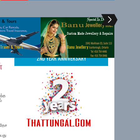
 Travel & Tours
Banu Jewllery
2ND YEAR ANNIVERSARY
்
வந்த
்
ரதேச
வயது