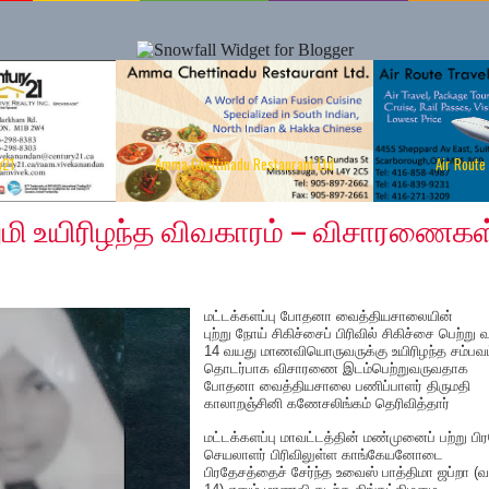
y21
Amma Chettinadu Restaurant Ltd
Air Route
 11, 2019
ுமி உயிரிழந்த விவகாரம் – விசாரணைகள
மட்டக்களப்பு போதனா வைத்தியசாலையின்
புற்று நோய் சிகிச்சைப் பிரிவில் சிகிச்சை பெற்று 
14 வயது மாணவியொருவருக்கு உயிரிழந்த சம்பவம
தொடர்பாக விசாரணை இடம்பெற்றுவருவதாக
போதனா வைத்தியசாலை பணிப்பாளர் திருமதி
காலாறஞ்சினி கணேசலிங்கம் தெரிவித்தார்
மட்டக்களப்பு மாவட்டத்தின் மண்முனைப் பற்று பி
செயலாளர் பிரிவிலுள்ள காங்கேயனோடை
பிரதேசத்தைச் சேர்ந்த உவைஸ் பாத்திமா ஜப்றா (