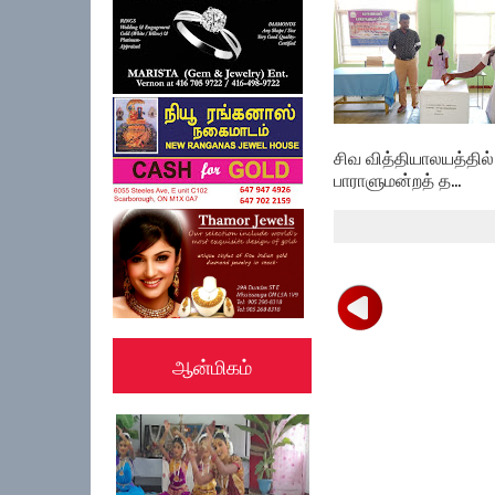
கல்குடா கல்வி வலயத்
இணையத்தளம் ...
சிவ வித்தியாலயத்தில்
பாராளுமன்றத் த...
ஆன்மிகம்