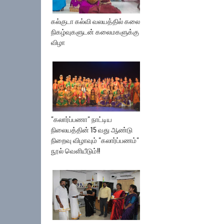
கல்குடா கல்வி வலயத்தில் கலை
நிகழ்வுகளுடன் கலைமகளுக்கு
விழா
"கலார்ப்பணா" நாட்டிய
நிலையத்தின் 15 வது ஆண்டு
நிறைவு விழாவும் "கலார்ப்பணம்"
நூல் வெளியீடும்!!