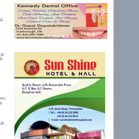
ல்
ாறு
கி
ையை
ு
ோது