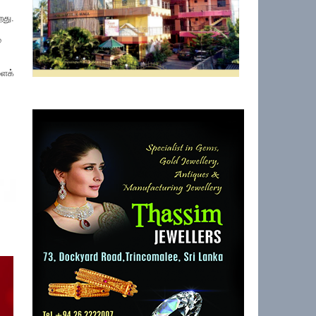
றது.
்
ளைக்