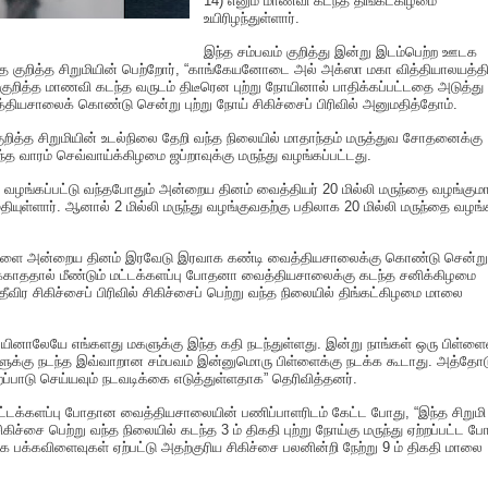
14) எனும் மாணவி கடந்த திங்கட்கிழமை
உயிரிழந்துள்ளார்.
இந்த சம்பவம் குறித்து இன்று இடம்பெற்ற ஊடக
வித்த குறித்த சிறுமியின் பெற்றோர், “காங்கேயனோடை அல் அக்ஸா மகா வித்தியாலயத்தி
ுறித்த மாணவி கடந்த வருடம் திடீரென புற்று நோயினால் பாதிக்கப்பட்டதை அடுத்து
தியசாலைக் கொண்டு சென்று புற்று நோய் சிகிச்சைப் பிரிவில் அனுமதித்தோம்.
ுறித்த சிறுமியின் உடல்நிலை தேறி வந்த நிலையில் மாதாந்தம் மருத்துவ சோதனைக்கு
்த வாரம் செவ்வாய்க்கிழமை ஜப்றாவுக்கு மருந்து வழங்கப்பட்டது.
து வழங்கப்பட்டு வந்தபோதும் அன்றைய தினம் வைத்தியர் 20 மில்லி மருந்தை வழங்கும
ியுள்ளார். ஆனால் 2 மில்லி மருந்து வழங்குவதற்கு பதிலாக 20 மில்லி மருந்தை வழங்
மகளை அன்றைய தினம் இரவேடு இரவாக கண்டி வைத்தியசாலைக்கு கொண்டு சென்று
்காததால் மீண்டும் மட்டக்களப்பு போதனா வைத்தியசாலைக்கு கடந்த சனிக்கிழமை
விர சிகிச்சைப் பிரிவில் சிகிச்சைப் பெற்று வந்த நிலையில் திங்கட்கிழமை மாலை
ையினாலேயே எங்களது மகளுக்கு இந்த கதி நடந்துள்ளது. இன்று நாங்கள் ஒரு பிள்ள
்களுக்கு நடந்த இவ்வாறான சம்பவம் இன்னுமொரு பிள்ளைக்கு நடக்க கூடாது. அத்தோட
்பாடு செய்யவும் நடவடிக்கை எடுத்துள்ளதாக” தெரிவித்தனர்.
மட்டக்களப்பு போதான வைத்தியசாலையின் பணிப்பாளரிடம் கேட்ட போது, “இந்த சிறுமி
ச்சை பெற்று வந்த நிலையில் கடந்த 3 ம் திகதி புற்று நோய்கு மருந்து ஏற்றப்பட்ட ப
பக்கவிளைவுகள் ஏற்பட்டு அதற்குரிய சிகிச்சை பலனின்றி நேற்று 9 ம் திகதி மாலை