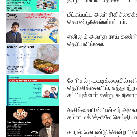
மீட்கப்பட்ட அவர் சிகிச்ச
கொண்டுசெல்லப்பட்டார்.
எனினும் அவரது நாய் கண்டுப
தெரியவில்லை.
தேடுதல் நடவடிக்கையில் ஈடு
தெரிவிக்கையில்; சுத்தமற்ற ச
தப்பியுள்ளார் என்று கூறினார்
சிகிச்சையின் பின்னர் அலை
தம்ரா மக்பீத்-ரிலே செய்திய
காரில் கொண்டு சென்ற பிஸ்க