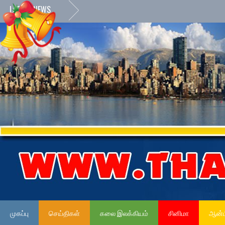
LATEST NEWS
முகப்பு
செய்திகள்
கலை இலக்கியம்
சினிமா
ஆன்ம