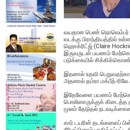
வயதான பெண் நொவெம்பர் 19
வடக்கு பிராந்தியத்தில் உள
ஹொக்ரிட்ஜ் (Claire Hockrid
இருவருடன் பயணம் மேற்கொ
படுக்கையில் சிக்கிக்கொண்
இதனால் உதவி பெறுவதற்கா
அதனால் தம்ரா மக்பீத்-ரிலே 
இதேவேளை பயணம் மேற்கொ
பொலிஸாருக்குக் கிடைத்த
மூலம் தேடுதல் நடவடிக்க
கார் டயரின் தடங்களைப் பி
நீரிழப்பினால் பாதிக்கப்பட்ட