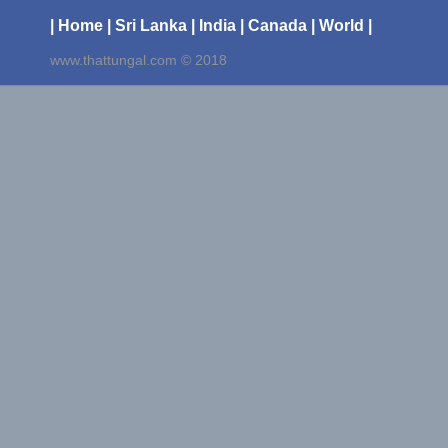
| Home
| Sri Lanka
| India
| Canada
| World |
www.thattungal.com © 2018