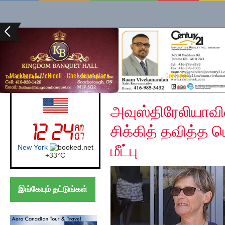
Markham & McNicoll - Chef depot plaza
Century21
Monday, December 2,
UK (London)
அவுஸ்திரேலியாவின
சிக்கித் தவித்த ப
மீட்பு
London
+
24°
C
இங்கேயும் தட்டுங்கள்