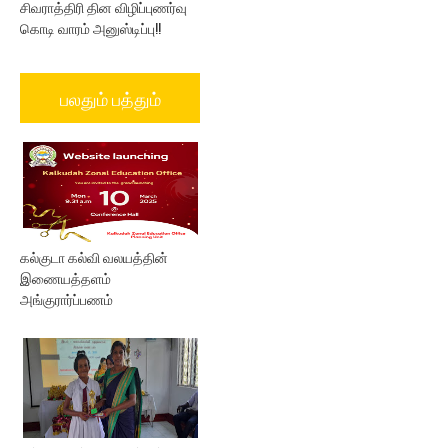
சிவராத்திரி தின விழிப்புணர்வு
கொடி வாரம் அனுஸ்டிப்பு!!
பலதும் பத்தும்
கல்குடா கல்வி வலயத்தின்
இணையத்தளம்
அங்குரார்ப்பணம்