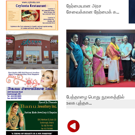
நேர்மையான அரச
சேவைக்கான நேர்மைக் க...
தம
புத
பேத்தாழை பொது நூலகத்தில்
உலக புத்தக...