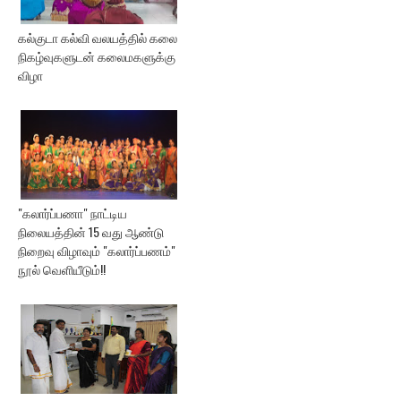
கல்குடா கல்வி வலயத்தில் கலை
நிகழ்வுகளுடன் கலைமகளுக்கு
விழா
"கலார்ப்பணா" நாட்டிய
நிலையத்தின் 15 வது ஆண்டு
நிறைவு விழாவும் "கலார்ப்பணம்"
நூல் வெளியீடும்!!