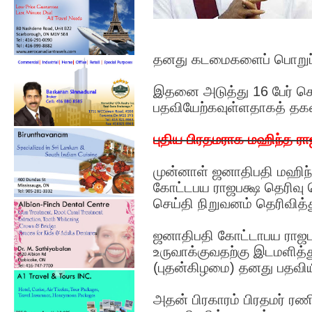
தனது கடமைகளைப் பொறுப்பேற
இதனை அடுத்து 16 பேர் 
பதவியேற்கவுள்ளதாகத் தக
புதிய பிரதமராக மஹிந்த ரா
முன்னாள் ஜனாதிபதி மஹிந
கோட்டபய ராஜபக்ஷ தெரிவு
செய்தி நிறுவனம் தெரிவித்
ஜனாதிபதி கோட்டாபய ராஜபக
உருவாக்குவதற்கு இடமளித்த
(புதன்கிழமை) தனது பதவியில
அதன் பிரகாரம் பிரதமர் ரணி