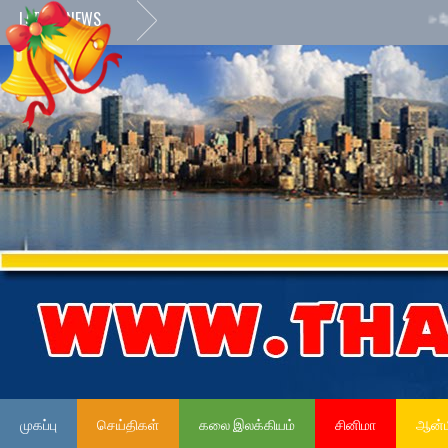
LATEST NEWS
»
நேர்மை
முகப்பு
செய்திகள்
கலை இலக்கியம்
சினிமா
ஆன்ம