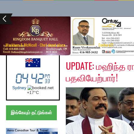
Markham & McNicoll - Chef depot plaza
Century21
Thursday, November 2
Australia (Sydney)
UPDATE: மஹிந்த 
பதவியேற்பார்!
Sydney
+
17°
C
இங்கேயும் தட்டுங்கள்