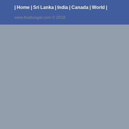
| Home
| Sri Lanka
| India
| Canada
| World |
www.thattungal.com © 2018