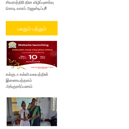
சிவராத்திரி தின விழிப்புணர்வு
கொடி வாரம் அனுஸ்டிப்பு!!
பலதும் பத்தும்
கல்குடா கல்வி வலயத்தின்
இணையத்தளம்
அங்குரார்ப்பணம்