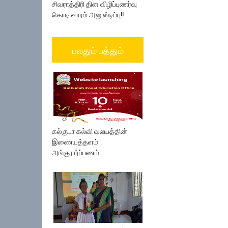
சிவராத்திரி தின விழிப்புணர்வு
கொடி வாரம் அனுஸ்டிப்பு!!
பலதும் பத்தும்
கல்குடா கல்வி வலயத்தின்
இணையத்தளம்
அங்குரார்ப்பணம்