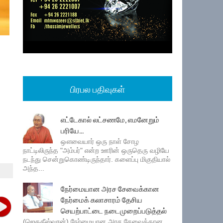
பிரபல பதிவுகள்
எட்டேகால் லட்சணமே, எமனேறும்
பரியே...
ஔவையார் ஒரு நாள் சோழ
நாட்டிலிருந்த "அம்பர்" என்ற ஊரின் ஒருதெரு வழியே
நடந்து சென்றுகொண்டிருந்தார். களைப்பு மிகுதியால்
அந்த...
நேர்மையான அரச சேவைக்கான
நேர்மைக் கலாசாரம் தேசிய
செயற்பாட்டை நடைமுறைப்படுத்தல்
(ஜெகதீஸ்வரன்) நேர்மையான அரச சேவைக்கான