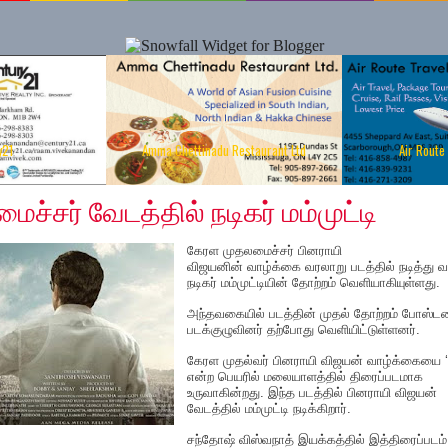
y21
Amma Chettinadu Restaurant Ltd
Air Route
r 13, 2019
்சர் வேடத்தில் நடிகர் மம்முட்டி
கேரள முதலமைச்சர் பினராயி
விஜயனின் வாழ்க்கை வரலாறு படத்தில் நடித்து வ
நடிகர் மம்முட்டியின் தோற்றம் வெளியாகியுள்ளது.
அந்தவகையில் படத்தின் முதல் தோற்றம் போஸ்ட
படக்குழுவினர் தற்போது வெளியிட்டுள்ளனர்.
கேரள முதல்வர் பினராயி விஜயன் வாழ்க்கையை ‘
என்ற பெயரில் மலையாளத்தில் திரைப்படமாக
உருவாகின்றது. இந்த படத்தில் பினராயி விஜயன்
வேடத்தில் மம்முட்டி நடிக்கிறார்.
சந்தோஷ் விஸ்வநாத் இயக்கத்தில் இத்திரைப்படம்