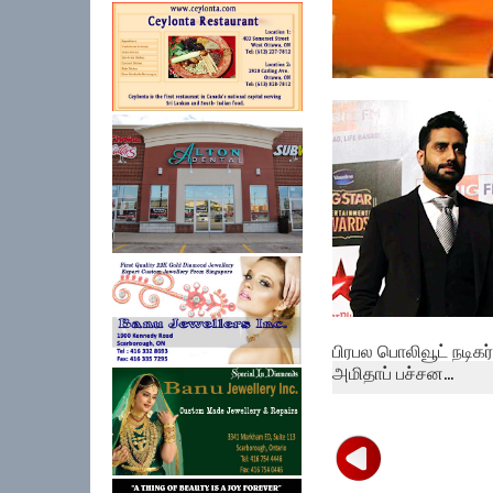
புற்றுநோயால்
பாதிக்கப்பட்டிருந்த ப...
பிரபல பொலிவூட் நடிகர்
அமிதாப் பச்சன...