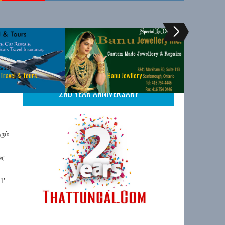
 Travel & Tours
Banu Jewllery
2ND YEAR ANNIVERSARY
ரும்
ரை
1’