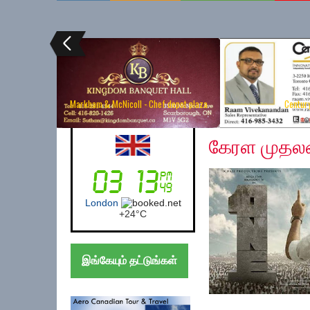
Markham & McNicoll - Chef depot plaza
Centur
Wednesday, Novembe
Australia (Sydney)
கேரள முதலமைச
Sydney
+
18°
C
இங்கேயும் தட்டுங்கள்