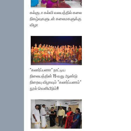
கல்குடா கல்வி வலயத்தில் கலை
நிகழ்வுகளுடன் கலைமகளுக்கு
விழா
"கலார்ப்பணா" நாட்டிய
நிலையத்தின் 15 வது ஆண்டு
நிறைவு விழாவும் "கலார்ப்பணம்"
நூல் வெளியீடும்!!