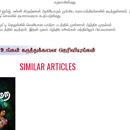
உருவாகின்றது.
ஜார்ஜ், உன்னி கிருஷ்ணன் ஆகியோரும் முக்கிய கதாபாத்திரங்களில் நடித்துள்ளனர்.
ுட்செலவில் தயாராவதாக கூறப்படுகிறது.
ுட்டி தெலுங்கில் வெளியான யாத்ரா படத்தில் முன்னாள் ஆந்திர முதல்வர்
டத்தில் நடித்தார். இதன் மூலம் ஆந்திர ரசிகர்கள் மத்தியிலும் பிரபலமானார்.
S
h
a
e
SIMILAR ARTICLES