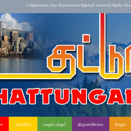
»
நேர்மையான அரச சேவைக்கான நேர்மைக் கலாசாரம் தேசிய செயற்பாட்டை நடை
மா
ஆன்மிகம்
பலதும் பத்தும்
திருமணசேவை
மேலும்