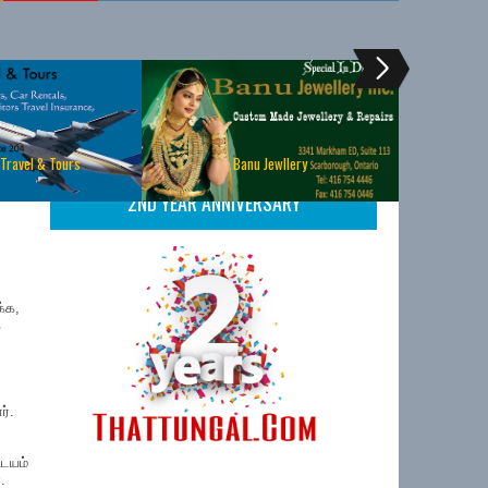
 Travel & Tours
Banu Jewllery
2ND YEAR ANNIVERSARY
க்க,
ை
ர்.
ிடயம்
.