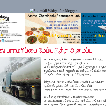
y21
Amma Chettinadu Restaurant Ltd
Air Route
, 2019
தி பராமரிப்பை மேம்படுத்த அழைப்பு!
வடக்கு ஒன்றாரியோ நெடுஞ்சாலைகள் 11 மற்றும்
17இல், குளிர்கால வீதி பராமரிப்பை
மேம்படுத்துவதற்கான சட்டமூலம் குறித்து விவாதி
(முஷ்கெகோவுக்- ஜேம்ஸ் பே என்டிபி எம்.பி.பி) க
போர்கோயின் அழைப்பு விடுத்துள்ளார்.
இதுதொடர்பான அறிவிப்பை வெளியிடுவதற்காக
குயின்ஸ் பூங்காவில் கை போர்கோயின்
பத்திரிகையாளர் சந்திப்பொன்றையும் நடத்தியுள்ளா
வடக்கு ஒன்ராறியோ நெடுஞ்சாலைகளை
பாதுகாப்பானதாக்குவது மிக முக்கிமானதொரு வ
என்பதனை அவர் இதன்போது வலியுறுத்தியுள்ளார்