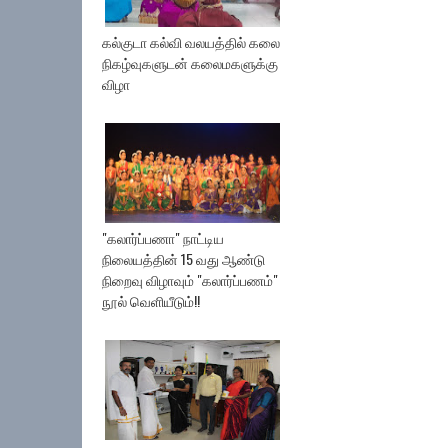
கல்குடா கல்வி வலயத்தில் கலை
நிகழ்வுகளுடன் கலைமகளுக்கு
விழா
"கலார்ப்பணா" நாட்டிய
நிலையத்தின் 15 வது ஆண்டு
நிறைவு விழாவும் "கலார்ப்பணம்"
நூல் வெளியீடும்!!