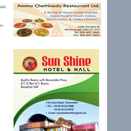
ளில்
ரோ