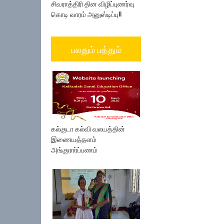
சிவராத்திரி தின விழிப்புணர்வு
கொடி வாரம் அனுஸ்டிப்பு!!
பலதும் பத்தும்
கல்குடா கல்வி வலயத்தின்
இணையத்தளம்
அங்குரார்ப்பணம்