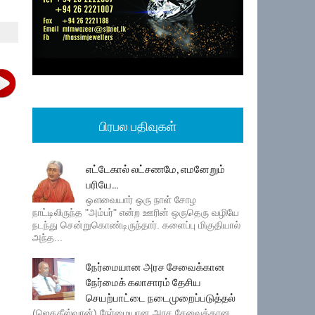
பிரபல பதிவுகள்
எட்டேகால் லட்சணமே, எமனேறும்
பரியே...
ஔவையார் ஒரு நாள் சோழ
நாட்டிலிருந்த "அம்பர்" என்ற ஊரின் ஒருதெரு வழியே
நடந்து சென்றுகொண்டிருந்தார். களைப்பு மிகுதியால்
அந்த...
நேர்மையான அரச சேவைக்கான
நேர்மைக் கலாசாரம் தேசிய
செயற்பாட்டை நடைமுறைப்படுத்தல்
(ஜெகதீஸ்வரன்) நேர்மையான அரச சேவைக்கான