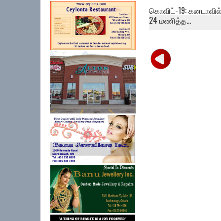
கொவிட்-19: கனடாவில்
24 மணித்த...