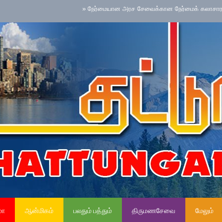
»
நேர்மையான அரச சேவைக்கான நேர்மைக் கலாசாரம் தேசிய செ
மா
ஆன்மிகம்
பலதும் பத்தும்
திருமணசேவை
மேலும்