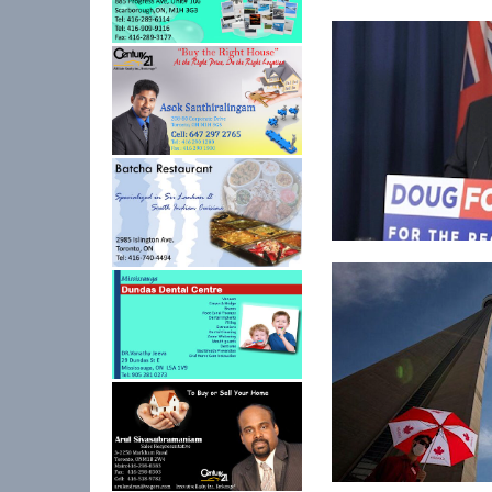
கொரோனா தொற்றாளர
எண்ணிக்கையில்...
கொவிட்-19 தடுப்பூசி:
ஒன்றாரியோவுக்க...