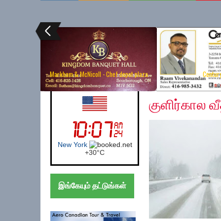
Markham & McNicoll - Chef depot plaza
Centur
Sunday, November 10
UK (London)
குளிர்கால வீ
London
+
20°
C
இங்கேயும் தட்டுங்கள்