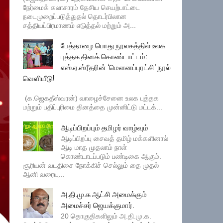
நேர்மைக் கலாசாரம் தேசிய செயற்பாட்டை
நடைமுறைப்படுத்துதல் தொடர்பிலான
சத்தியப்பிரமாணம் எடுத்தல் மற்றும் அ...
பேத்தாழை பொது நூலகத்தில் உலக
புத்தக தினக் கொண்டாட்டம்:
எஸ்.ஏ.ஸ்ரீதரின் ‘மௌனப்புரட்சி’ நூல்
வெளியீடு!
(க.ஜெகதீஸ்வரன்) வாழைச்சேனை உலக புத்தக
மற்றும் பதிப்புரிமை தினத்தை முன்னிட்டு மட்டக்...
ஆடிப்பிறப்பும் தமிழர் வாழ்வும்
ஆடிப்பிறப்பு சைவத் தமிழ் மக்களினால்
ஆடி மாத முதலாம் நாள்
கொண்டாடப்படும் பண்டிகை ஆகும்.
சூரியன் வடதிசை நோக்கிச் செல்லும் தை முதல்
ஆனி வரையு...
அ.தி.மு.க ஆட்சி அமைக்கும்
அமைச்சர் ஜெயக்குமார்.
20 தொகுதிகளிலும் அ.தி.மு.க.