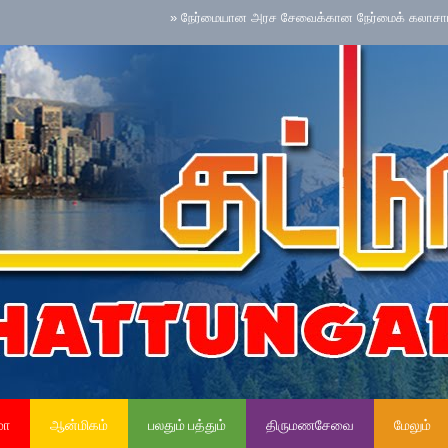
»
நேர்மையான அரச சேவைக்கான நேர்மைக் கலாசாரம் தேசிய செய
மா
ஆன்மிகம்
பலதும் பத்தும்
திருமணசேவை
மேலும்