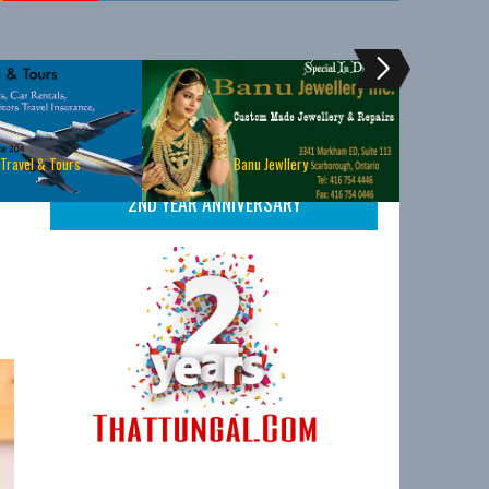
 Travel & Tours
Banu Jewllery
2ND YEAR ANNIVERSARY