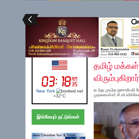
Markham & McNicoll - Chef depot plaza
Centur
Sunday, November 17
UK (London)
தமிழ் மக்கள
விரும்புகிறார
நடந்து முடிந்த ஜனாதிபதி 
London
முதலமைச்சர் சி.வி.விக்கே
+
26°
C
இங்கேயும் தட்டுங்கள்