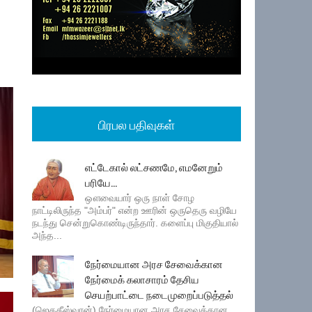
பிரபல பதிவுகள்
எட்டேகால் லட்சணமே, எமனேறும்
பரியே...
ஔவையார் ஒரு நாள் சோழ
நாட்டிலிருந்த "அம்பர்" என்ற ஊரின் ஒருதெரு வழியே
நடந்து சென்றுகொண்டிருந்தார். களைப்பு மிகுதியால்
அந்த...
நேர்மையான அரச சேவைக்கான
நேர்மைக் கலாசாரம் தேசிய
செயற்பாட்டை நடைமுறைப்படுத்தல்
(ஜெகதீஸ்வரன்) நேர்மையான அரச சேவைக்கான