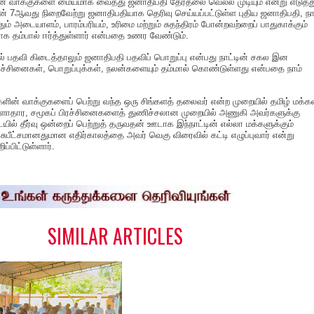
் வாக்குகளை மையமாக வைத்து ஜனாதிபதி தேர்தலை வெல்ல முடியும் என்று எடுத்த
ின் 7ஆவது நிறைவேற்று ஜனாதிபதியாக தெரிவு செய்யப்பட்டுள்ள புதிய ஜனாதிபதி, நாட
் அடையாளம், பாரம்பரியம், உரிமை மற்றும் சுதந்திரம் போன்றவற்றைப் பாதுகாக்கும்
ாக தம்பால் ஈர்த்துள்ளார் என்பதை உணர வேண்டும்.
ல் பதவி கிடைத்தாலும் ஜனாதிபதி பதவிப் பொறுப்பு என்பது நாட்டின் சகல இன
ரச்சினைகள், பொறுப்புக்கள், நலன்களையும் தம்மால் கொண்டுள்ளது என்பதை நாம்
ளின் வாக்குகளைப் பெற்று வந்த ஒரு சிங்களத் தலைவர் என்ற முறையில் தமிழ் மக்க
ளாதார, சமூகப் பிரச்சினைகளைத் துணிச்சலான முறையில் அணுகி அவர்களுக்கு
யில் தீர்வு ஒன்றைப் பெற்றுத் தருவதன் ஊடாக இந்நாட்டின் எல்லா மக்களுக்கும்
ுபீட்சமானதுமான எதிர்காலத்தை அவர் வெகு விரைவில் கட்டி எழுப்புவார் என்று
ப்பிட்டுள்ளார்.
S
h
a
e
SIMILAR ARTICLES