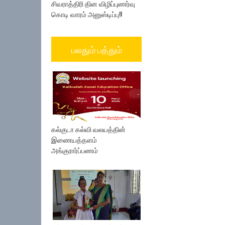
சிவராத்திரி தின விழிப்புணர்வு
கொடி வாரம் அனுஸ்டிப்பு!!
பலதும் பத்தும்
கல்குடா கல்வி வலயத்தின்
இணையத்தளம்
அங்குரார்ப்பணம்