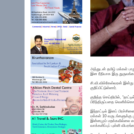
அத்துடன் தமிழ் மக்கள் பாத
இன ரீதியாக இரு துருவங்கள
சி.வி.விக்கேஸ்வரன் இன்று
குறிப்பிட்டுள்ளார்.
குறித்த செய்தியில், “நாட்
பிரிந்திருப்பதை வெளிக்கொ
இந்நாட்டில் இனப் பிரச்சி
மக்கள் 10 வருடங்களுக்கு
இன்னமும் மறக்கவில்லை என
வாக்களிப்புப் புள்ளி விபரங்