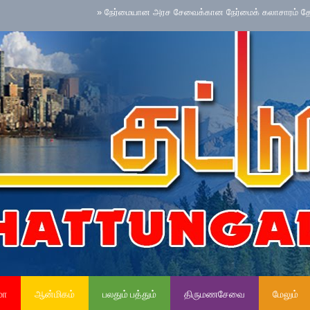
»
நேர்மையான அரச சேவைக்கான நேர்மைக் கலாசாரம் தேசிய செயற்பா
மா
ஆன்மிகம்
பலதும் பத்தும்
திருமணசேவை
மேலும்