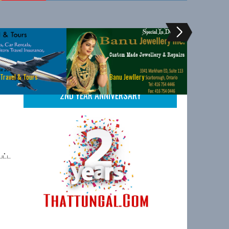
 Travel & Tours
Banu Jewllery
2ND YEAR ANNIVERSARY
பட்ட