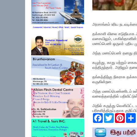
அரசாங்கம் உரிய நடவடிக்க
தக்காளி விலை சடுதியாக 
வகையிலும், பாகிஸ்தானின்
மணப்பெண் ஒருவர் புதிய ம
அந்த மணப்பெண் தனது தி
கழுத்து, காது மற்றும் 
வந்திருந்தார். அதிலும் தலை
தங்கத்திற்கு நிகராக தக்
வருகின்றன.
அந்த மணப்பெண்ணிடம் உள
வலைத்தளத்தில் பதிவிட்டுள்
அதில் கருத்து வௌியிட்ட
பரிசளித்திருப்பதாக குறிப்பிட
F
T
P
a
w
i
c
i
n
e
t
t
r
b
t
e