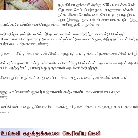
ஒரு கிலோ தக்காளி அங்கு 300 ரூபாய்க்கு மேல்
விற்பனை செய்யப்படுவதால், சாதாரண மக்கள்
தக்காளியை கொள்வனவு செய்ய முடியாத நிலை
ஏற்பட்டுள்ளது. தக்காளி விலையைக் கட்டுப்படுத்
ை எடுக்க வேண்டும் என பொதுமக்கள் வலியுறுத்தி வருகின்றனர்.
அதிகரித்துவரும் நிலையில், இதனை உலகின் கவனத்திற்கு கொண்டு செல்லும்
 மோசமான பொருளாதார நிலையை சுட்டிக்காட்டும் வகையிலும், அந்த நாட்டைச் சேர்ந
ுயற்சியை மேற்கொண்டுள்ளார்.
ருமண நாளில் தங்க நகைகள் அணிவதற்கு பதிலாக தக்காளி நகைகளை அணிந்திருந்த
கைகளில் தங்க நகை போன்று தக்காளியை கோர்த்து செய்யப்பட்ட நகைகளை அவர் அணிந
யில் நெத்திச்சுட்டியாகவும் ஒரு தக்காளி அலங்கரித்திருந்தது.
காளியை ஒப்பிட்டிருந்த அவரது ஔிப்படங்கள், சமூக வலைத்தளங்களில் வைரலாகி
்ளூர் செய்தியாளர் ஒருவர் நேர்காணல் மேற்கொண்ட காணொளியை சமூக
ளார்.
 மணப்பெண், தனது குடும்பத்தினர் தனக்கு திருமண சீதனமாக மூன்று கூடை தக்கா
்டார்.
S
h
a
e