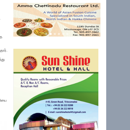
த
்த
ார்.
்து
ளியை