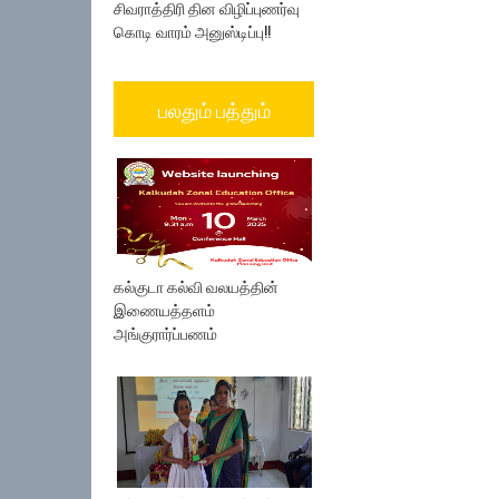
சிவராத்திரி தின விழிப்புணர்வு
கொடி வாரம் அனுஸ்டிப்பு!!
பலதும் பத்தும்
கல்குடா கல்வி வலயத்தின்
இணையத்தளம்
அங்குரார்ப்பணம்