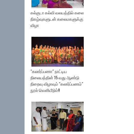
கல்குடா கல்வி வலயத்தில் கலை
நிகழ்வுகளுடன் கலைமகளுக்கு
விழா
"கலார்ப்பணா" நாட்டிய
நிலையத்தின் 15 வது ஆண்டு
நிறைவு விழாவும் "கலார்ப்பணம்"
நூல் வெளியீடும்!!