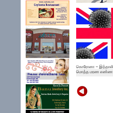
சிங்கப்பூரில் சிக்கித் 
மாணவர...
கொரோனா – இத்தாலி
மொத்த மரண எண்ண..