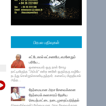
பிரபல பதிவுகள்
எட்டேகால் லட்சணமே, எமனேறும்
பரியே...
ஔவையார் ஒரு நாள் சோழ
நாட்டிலிருந்த "அம்பர்" என்ற ஊரின் ஒருதெரு வழியே
நடந்து சென்றுகொண்டிருந்தார். களைப்பு மிகுதியால்
அந்த...
நேர்மையான அரச சேவைக்கான
நேர்மைக் கலாசாரம் தேசிய
செயற்பாட்டை நடைமுறைப்படுத்தல்
(ஜெகதீஸ்வரன்) நேர்மையான அரச சேவைக்கான