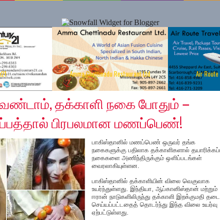
y21
Amma Chettinadu Restaurant Ltd
Air Route
21, 2019
ேண்டாம், தக்காளி நகை போதும் –
ப்பத்தால் பிரபலமான மணப்பெண்!
பாகிஸ்தானில் மணப்பெண் ஒருவர் தங்க
நகைகளுக்கு பதிலாக தக்காளிகளால் தயாரிக்கப்
நகைகளை அணிந்திருக்கும் ஔிப்படங்கள்
வைரலாகியுள்ளன.
பாகிஸ்தானில் தக்காளியின் விலை வெகுவாக
உயர்ந்துள்ளது. இந்தியா, ஆப்கானிஸ்தான் மற்றும்
ஈரான் நாடுகளிலிருந்து தக்காளி இறக்குமதி தடை
செய்யப்பட்டதைத் தொடர்ந்து இந்த விலை உயர்வு
ஏற்பட்டுள்ளது.