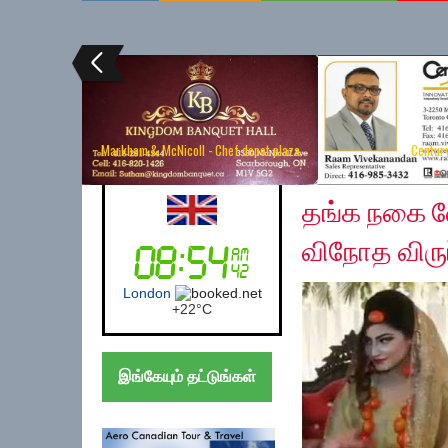
Markham & McNicoll - Chef depot plaza
Centur
Thursday, November 
UK (London)
தங்க நகை வ
விநோத விரு
London
+
22°
C
இங்கேயும் தட்டுங்கள்