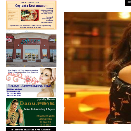
மட்
பய