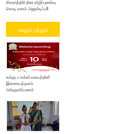
சிவராத்திரி தின விழிப்புணர்வு
கொடி வாரம் அனுஸ்டிப்பு!!
பலதும் பத்தும்
கல்குடா கல்வி வலயத்தின்
இணையத்தளம்
அங்குரார்ப்பணம்