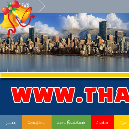
LATEST NEWS
முகப்பு
செய்திகள்
கலை இலக்கியம்
சினிமா
ஆன்ம