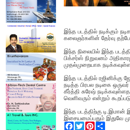
இந்த படத்தில் நடிக்கும் நடி
கலைஞர்களின் தேர்வு தற்போ
இந்த நிலையில் இந்த படத்த
பிக்சர்ஸ் நிறுவனம் அதிகார
முதல்முறையாக நடிக்கவுள்ள
இந்த படத்தில் ரஜினிக்கு
நடித்த பிரபல நடிகை ஒருவர்
கீர்த்தி சுரேஷ் நடிக்கவுள்ள
வெளிவரும் என்றும் கூறப்பட
இந்த படத்திற்கு டி.இமான்
இசையமைப்பதும் இதுவே மு
F
T
P
S
a
w
i
h