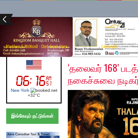
Markham & McNicoll - Chef depot plaza
Century21
Friday, November 29,
UK (London)
‘தலைவர் 168’ பட
நகைச்சுவை நடிகர
London
+
24°
C
இங்கேயும் தட்டுங்கள்