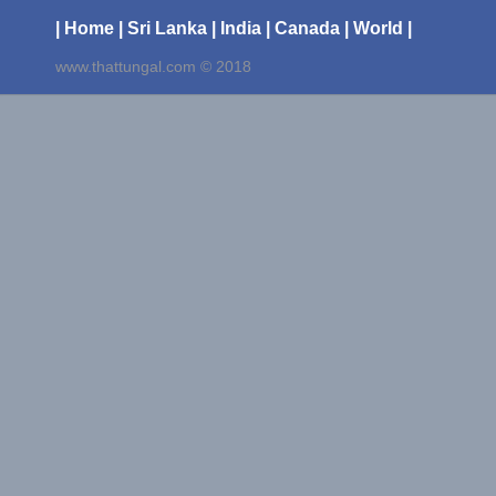
| Home
| Sri Lanka
| India
| Canada
| World |
www.thattungal.com © 2018