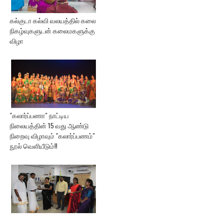
கல்குடா கல்வி வலயத்தில் கலை
நிகழ்வுகளுடன் கலைமகளுக்கு
விழா
"கலார்ப்பணா" நாட்டிய
நிலையத்தின் 15 வது ஆண்டு
நிறைவு விழாவும் "கலார்ப்பணம்"
நூல் வெளியீடும்!!