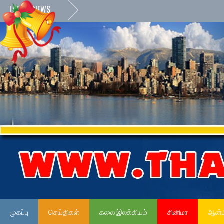
LATEST NEWS
முகப்பு
செய்திகள்
கலை இலக்கியம்
சினிமா
ஆன்ம