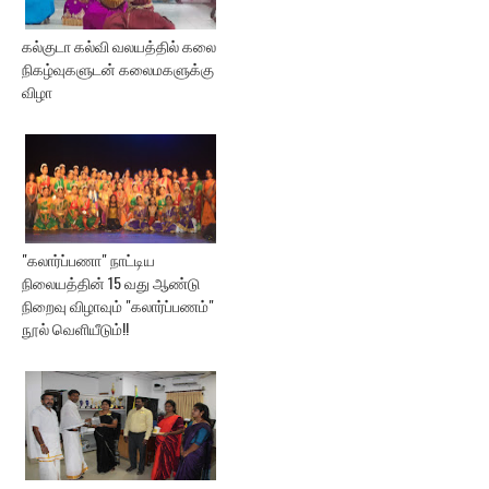
கல்குடா கல்வி வலயத்தில் கலை
நிகழ்வுகளுடன் கலைமகளுக்கு
விழா
"கலார்ப்பணா" நாட்டிய
நிலையத்தின் 15 வது ஆண்டு
நிறைவு விழாவும் "கலார்ப்பணம்"
நூல் வெளியீடும்!!