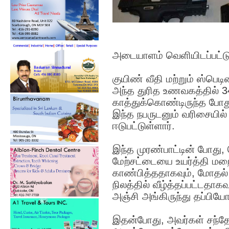
அடையாளம் வெளியிடப்பட்ட
குயிண் வீதி மற்றும் ஸ்பெ
அந்த துரித உணவகத்தில் 3
காத்துக்கொண்டிருந்த போத
இந்த நபருடனும் வரிசையில்
ஈடுபட்டுள்ளார்.
இந்த முரண்பாட்டின் போது,
மேற்சட்டையை உயர்த்தி மறை
காண்பித்ததாகவும், மோதல்
நிலத்தில் வீழ்த்தப்பட்டதாகவு
அஞ்சி அங்கிருந்து தப்பியோ
இதன்போது, அவர்கள் சந்தேக 