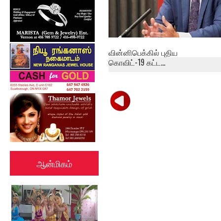
வின்னிபெக்கில் புதிய
கொவிட்-19 கட்ட...
ஆன்மிகம்