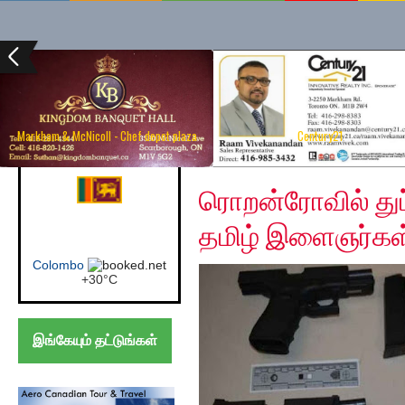
Markham & McNicoll - Chef depot plaza
Century21
Tuesday, September 1
Canada (Toronto)
ரொறன்ரோவில் துப்
தமிழ் இளைஞர்கள
Toronto
+
25°
C
இங்கேயும் தட்டுங்கள்