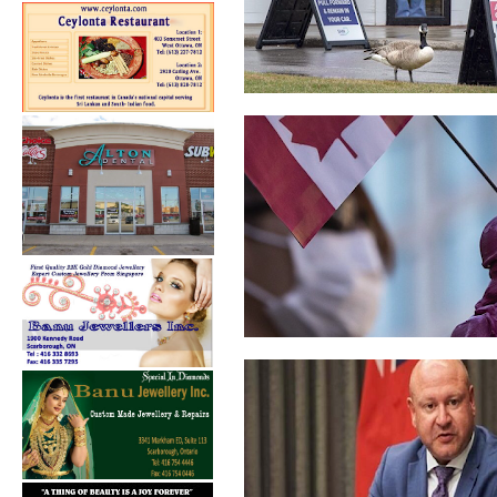
கனடாவில் 8.5 மில்லியனுக்கும்
அதிகமா...
ஹொங்கொங் தேசிய
பாதுகாப்பு சட்டம்: க...