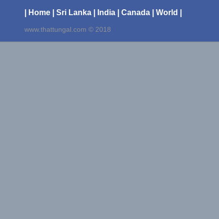
| Home
| Sri Lanka
| India
| Canada
| World |
www.thattungal.com © 2018