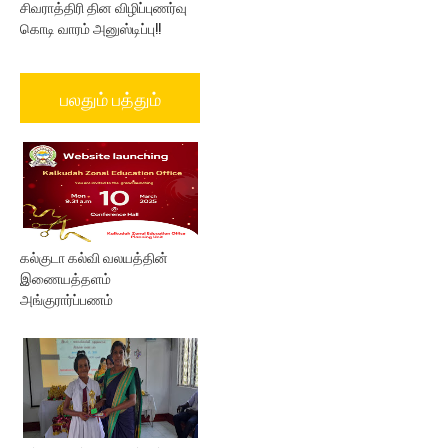
சிவராத்திரி தின விழிப்புணர்வு
கொடி வாரம் அனுஸ்டிப்பு!!
பலதும் பத்தும்
கல்குடா கல்வி வலயத்தின்
இணையத்தளம்
அங்குரார்ப்பணம்