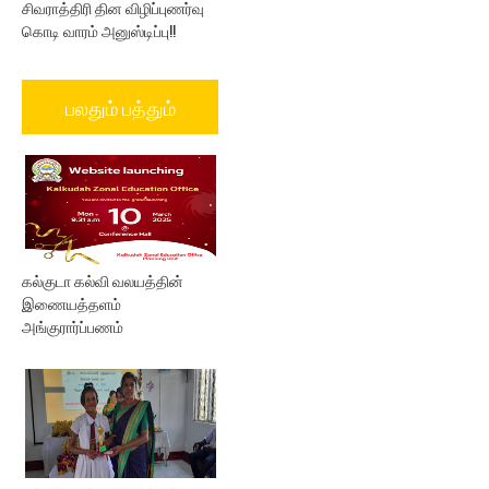
சிவராத்திரி தின விழிப்புணர்வு
கொடி வாரம் அனுஸ்டிப்பு!!
பலதும் பத்தும்
கல்குடா கல்வி வலயத்தின்
இணையத்தளம்
அங்குரார்ப்பணம்