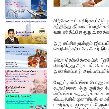
சிறிசேனவும் எதிர்க்கட்சித
சந்தித்து தீர்மானம் எடுக்க
வார சந்திப்பில் ஒரு இணக்கப
இரு கட்சிகளுக்கும் இடைய
தெரிவித்தபோதே அவர் இதனைக
அவர் தெரிவிக்கையில், “ஒ
விமர்சித்து அரசியல் செய்
இணக்கப்பாடு அடிப்படையில்
மேலும், ஸ்ரீலங்கா பொது
கூறவில்லை. அது குறித்த பே
ஸ்ரீலங்கா சுதந்திரக் கட்ச
விடயத்தில் ஜனாதிபதி மைத்த
மஹிந்த ராஜபக்ஷவும் நேரடிய