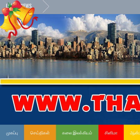
LATEST NEWS
முகப்பு
செய்திகள்
கலை இலக்கியம்
சினிமா
ஆன்ம