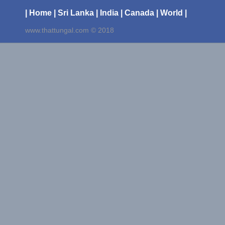
| Home
| Sri Lanka
| India
| Canada
| World |
www.thattungal.com © 2018