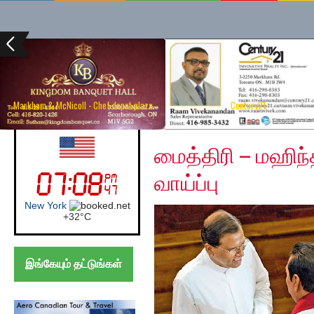
Markham & McNicoll - Chef depot plaza
Century21
Thursday, August 15, 
UK (London)
மைத்திரி – மஹிந்
வாய்ப்பு
London
+
21°
C
இங்கேயும் தட்டுங்கள்