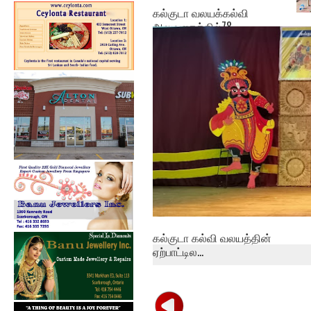
கல்குடா வலயக்கல்வி
அலுவலகத்தில்78 ...
ஓய
அபி
கல்குடா கல்வி வலயத்தின்
ஏற்பாட்டில...