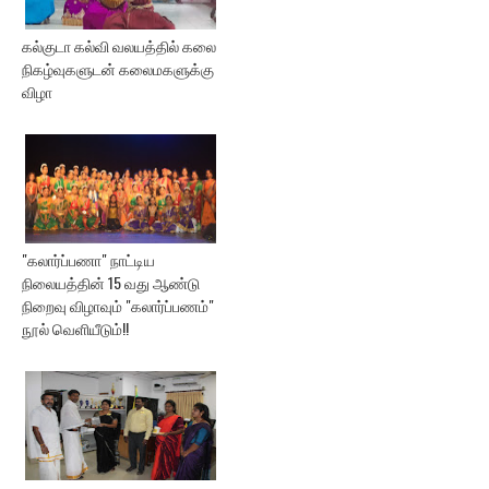
கல்குடா கல்வி வலயத்தில் கலை
நிகழ்வுகளுடன் கலைமகளுக்கு
விழா
"கலார்ப்பணா" நாட்டிய
நிலையத்தின் 15 வது ஆண்டு
நிறைவு விழாவும் "கலார்ப்பணம்"
நூல் வெளியீடும்!!