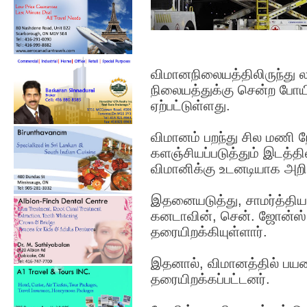
விமானநிலையத்திலிருந்து
நிலையத்துக்கு சென்ற போயி
ஏற்பட்டுள்ளது.
விமானம் பறந்து சில மணி 
களஞ்சியப்படுத்தும் இடத்தில
விமானிக்கு உடனடியாக அறிவ
இதனையடுத்து, சாமர்த்திய
கனடாவின், சென். ஜோன்ஸ்
தரையிறக்கியுள்ளார்.
இதனால், விமானத்தில் பயண
தரையிறக்கப்பட்டனர்.