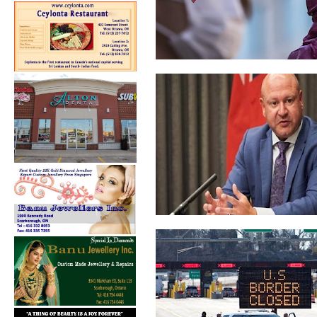
ஹொங்கொங் தேசிய
பாதுகாப்பு சட்டம்: க...
வின்னிபெக்கில் புதிய
கொவிட்-19 கட்ட...