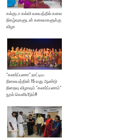
கல்குடா கல்வி வலயத்தில் கலை
நிகழ்வுகளுடன் கலைமகளுக்கு
விழா
"கலார்ப்பணா" நாட்டிய
நிலையத்தின் 15 வது ஆண்டு
நிறைவு விழாவும் "கலார்ப்பணம்"
நூல் வெளியீடும்!!