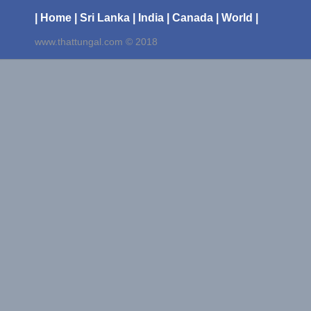
| Home
| Sri Lanka
| India
| Canada
| World |
www.thattungal.com © 2018