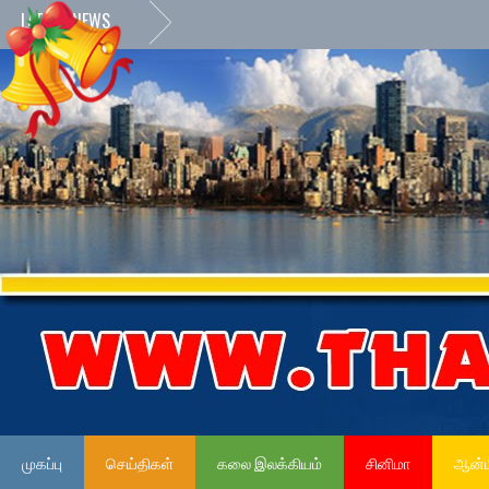
LATEST NEWS
முகப்பு
செய்திகள்
கலை இலக்கியம்
சினிமா
ஆன்ம