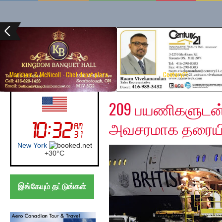
Markham & McNicoll - Chef depot plaza
Century21
Wednesday, March 20,
UK (London)
209 பயணிகளுடன் 
அவசரமாக தரையிற
London
+
24°
C
இங்கேயும் தட்டுங்கள்