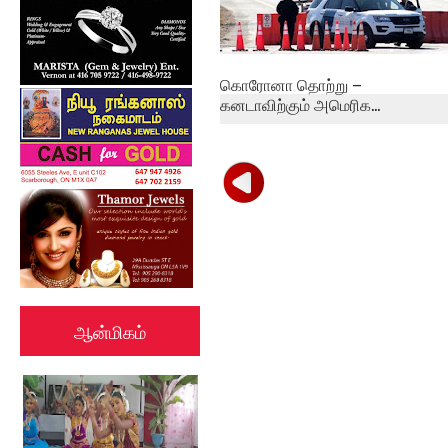
கொரோனா தொற்று –
கனடாவிற்கும் அமெரிக...
ஆன்மிகம்