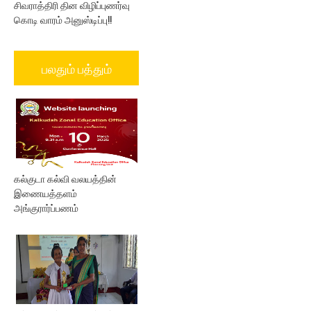
சிவராத்திரி தின விழிப்புணர்வு
கொடி வாரம் அனுஸ்டிப்பு!!
பலதும் பத்தும்
கல்குடா கல்வி வலயத்தின்
இணையத்தளம்
அங்குரார்ப்பணம்