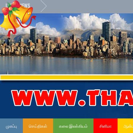
LATEST NEWS
முகப்பு
செய்திகள்
கலை இலக்கியம்
சினிமா
ஆன்ம