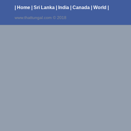
| Home
| Sri Lanka
| India
| Canada
| World |
www.thattungal.com © 2018