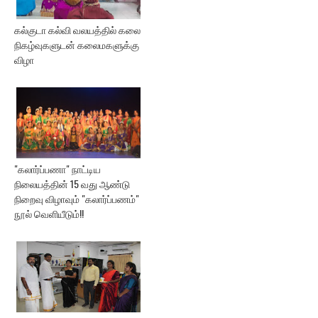
கல்குடா கல்வி வலயத்தில் கலை
நிகழ்வுகளுடன் கலைமகளுக்கு
விழா
"கலார்ப்பணா" நாட்டிய
நிலையத்தின் 15 வது ஆண்டு
நிறைவு விழாவும் "கலார்ப்பணம்"
நூல் வெளியீடும்!!