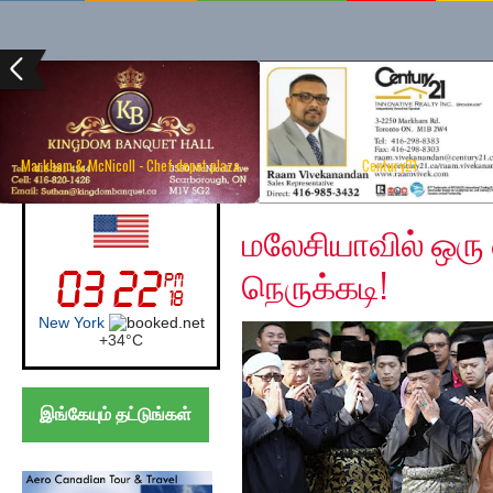
Markham & McNicoll - Chef depot plaza
Century21
Monday, March 2, 202
UK (London)
மலேசியாவில் ஒர
நெருக்கடி!
London
+
24°
C
இங்கேயும் தட்டுங்கள்