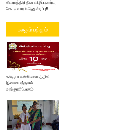
சிவராத்திரி தின விழிப்புணர்வு
கொடி வாரம் அனுஸ்டிப்பு!!
பலதும் பத்தும்
கல்குடா கல்வி வலயத்தின்
இணையத்தளம்
அங்குரார்ப்பணம்