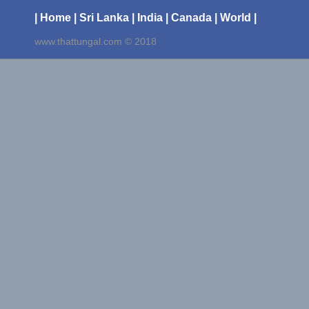
| Home
| Sri Lanka
| India
| Canada
| World |
www.thattungal.com © 2018