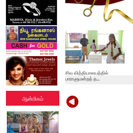
கல்குடா கல்வி வலயத்தின்
இணையத்தளம் ...
சிவ வித்தியாலயத்தில்
பாராளுமன்றத் த...
ஆன்மிகம்