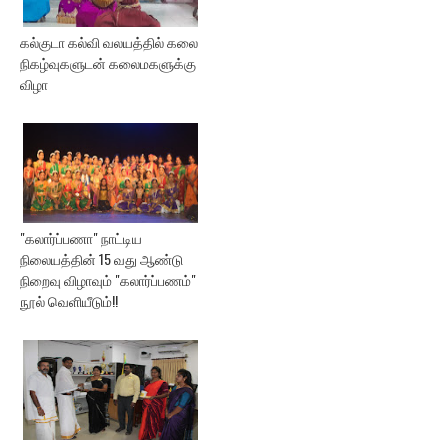
கல்குடா கல்வி வலயத்தில் கலை
நிகழ்வுகளுடன் கலைமகளுக்கு
விழா
"கலார்ப்பணா" நாட்டிய
நிலையத்தின் 15 வது ஆண்டு
நிறைவு விழாவும் "கலார்ப்பணம்"
நூல் வெளியீடும்!!