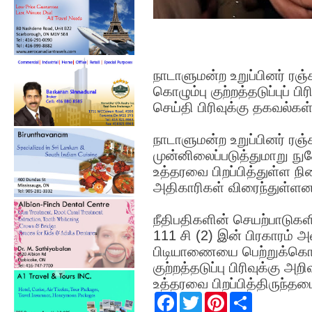
நாடாளுமன்ற உறுப்பினர் ரஞ
கொழும்பு குற்றத்தடுப்புப்
செய்தி பிரிவுக்கு தகவல்க
நாடாளுமன்ற உறுப்பினர் ரஞ
முன்னிலைப்படுத்துமாறு ந
உத்தரவை பிறப்பித்துள்ள 
அதிகாரிகள் விரைந்துள்ளனர
நீதிபதிகளின் செயற்பாடுகள
111 சி (2) இன் பிரகாரம்
பிடியாணையை பெற்றுக்கொள
குற்றத்தடுப்பு பிரிவுக்கு 
உத்தரவை பிறப்பித்திருந்தமை
F
T
P
S
a
w
i
h