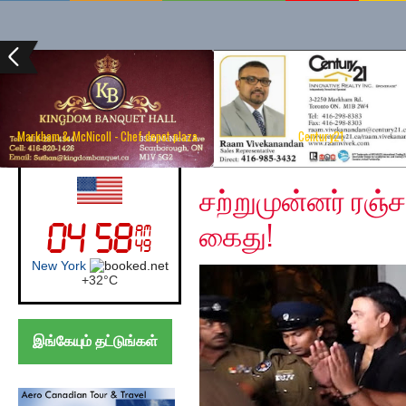
Markham & McNicoll - Chef depot plaza
Century21
Wednesday, January 1
UK (London)
சற்றுமுன்னர் ரஞ்
கைது!
London
+
26°
C
இங்கேயும் தட்டுங்கள்