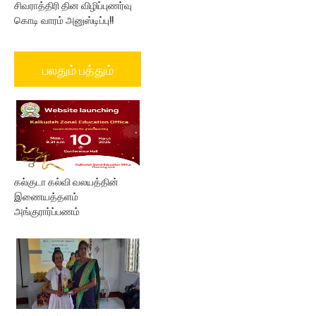
சிவராத்திரி தின விழிப்புணர்வு
கொடி வாரம் அனுஸ்டிப்பு!!
பலதும் பத்தும்
கல்குடா கல்வி வலயத்தின்
இணையத்தளம்
அங்குரார்ப்பணம்