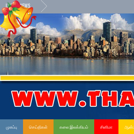
LATEST NEWS
முகப்பு
செய்திகள்
கலை இலக்கியம்
சினிமா
ஆன்ம