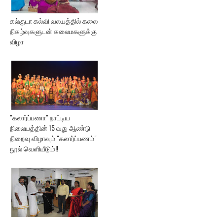
கல்குடா கல்வி வலயத்தில் கலை
நிகழ்வுகளுடன் கலைமகளுக்கு
விழா
"கலார்ப்பணா" நாட்டிய
நிலையத்தின் 15 வது ஆண்டு
நிறைவு விழாவும் "கலார்ப்பணம்"
நூல் வெளியீடும்!!