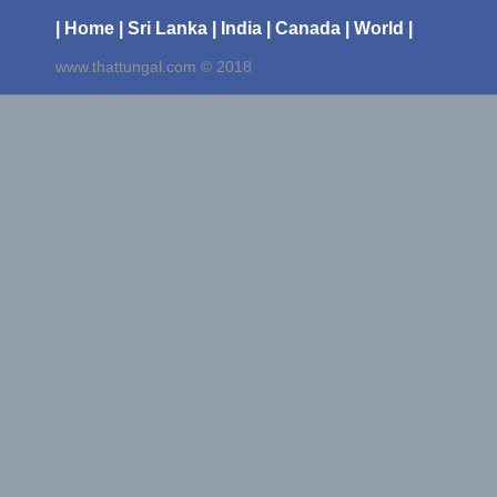
| Home
| Sri Lanka
| India
| Canada
| World |
www.thattungal.com © 2018