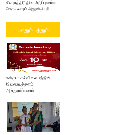
சிவராத்திரி தின விழிப்புணர்வு
கொடி வாரம் அனுஸ்டிப்பு!!
பலதும் பத்தும்
கல்குடா கல்வி வலயத்தின்
இணையத்தளம்
அங்குரார்ப்பணம்