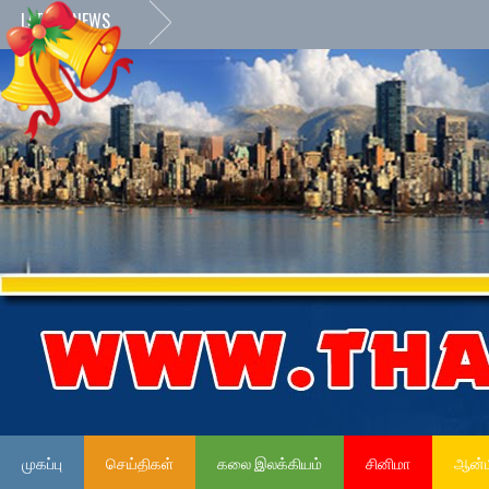
LATEST NEWS
முகப்பு
செய்திகள்
கலை இலக்கியம்
சினிமா
ஆன்ம