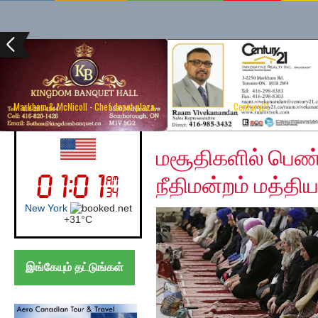
Markham & McNicoll - Chef depot plaza
Century21
Wednesday, April 17, 
UK (London)
மசூதிகளில் பெண
நீதிமன்றம் மத்திய
London
+
27°
C
இங்கேயும் தட்டுங்கள்